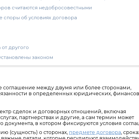
воров считаются недобросовестными
 споры об условиях договора
 от другого
установлены законом
 соглашение между двумя или более сторонами,
бязанности в определенных юридических, финансо
ектр сделок и договорных отношений, включая
слугах, партнерствах и другие, а сам термин может
о документа, в котором фиксируются условия согла
 (сущность) о сторонах,
предмете договора
, срока
е важные детали, которые регулируют взаимодейств