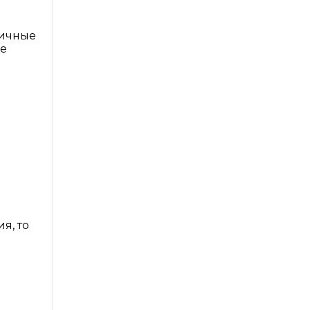
личные
е
я, то