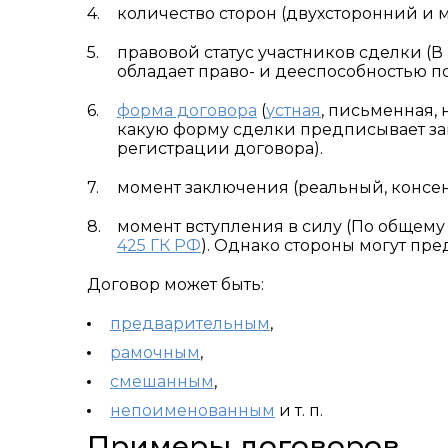
количество сторон (двухсторонний и 
правовой статус участников сделки (В
обладает право- и дееспособностью по
форма договора
(
устная
, письменная,
какую форму сделки предписывает зак
регистрации договора).
момент заключения (реальный, консен
момент вступления в силу (По общему 
425 ГК РФ
). Однако стороны могут пр
Договор может быть:
предварительным
,
рамочным
,
смешанным
,
непоименованным
и т. п.
Примеры договоров