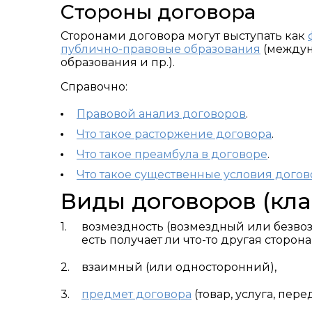
Стороны договора
Сторонами договора могут выступать как
публично-правовые образования
(междун
образования и пр.).
Справочно:
Правовой анализ договоров
.
Что такое расторжение договора
.
Что такое преамбула в договоре
.
Что такое существенные условия догов
Виды договоров (кл
возмездность (возмездный или безвоз
есть получает ли что-то другая сторона
взаимный (или односторонний),
предмет договора
(товар, услуга, пер