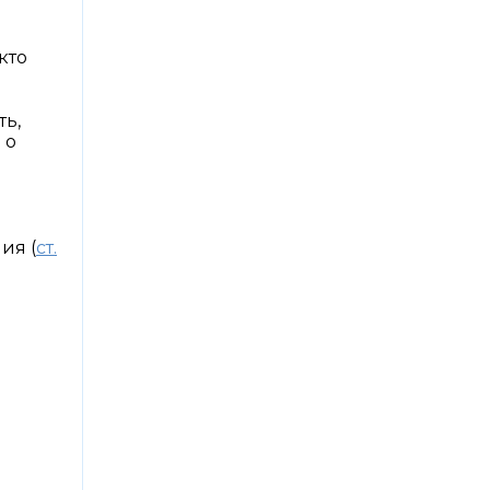
кто
ть,
 о
ия (
ст.