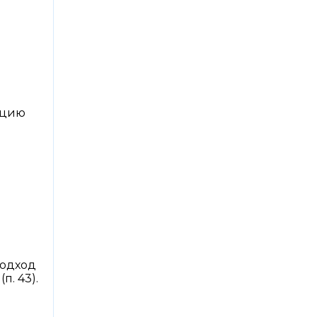
ицию
подход
. 43).