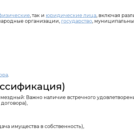
физические
, так и
юридические лица
, включая раз
ародные организации,
государство
, муниципальны
ора
.
ассификация)
мездный: Важно наличие встречного удовлетворени
 договора),
едача имущества в собственность),