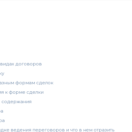
 видах договоров
ку
разным формам сделок
ия к форме сделки
о содержания
ра
ра
дке ведения переговоров и что в нем отразить