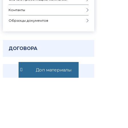
Контакты
Образцы документов
ДОГОВОРА
Узнавай о
Доп материалы
новостях
первым
Публикуем обзор
статьи, как только она
выходит. Отдельно
информируем о
важных изменениях
закона
Подписаться