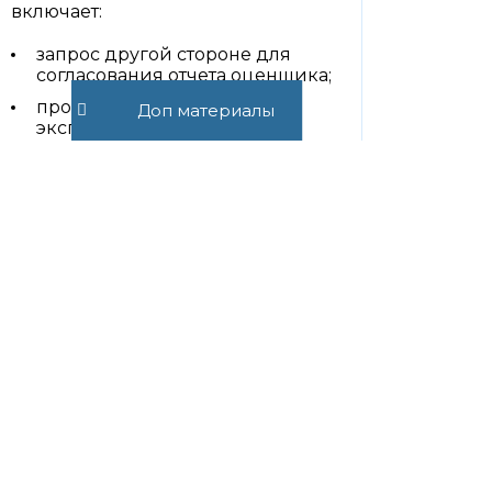
включает:
запрос другой стороне для
согласования отчета оценщика;
проведение совместной
Доп материалы
экспертизы;
обмен аргументами и
дополнительной документацией;
предложение компромиссных
корректировок.
Досудебное регулирование снижает
риск дорогостоящих судебных
разбирательств и повышает
вероятность достижения
обоюдовыгодного решения.
Практические рекомендации
Для достижения корректного
определения и защиты позиции в
спорах, связанных с рыночной
стоимостью, юристам