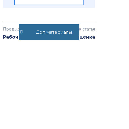
Предыдущая статья
Следующая статья
Доп материалы
Рабочее место
Оценка
эффективности
юридической
компании
Рекомендуемые статьи
Договор беспроцентного
денежного займа между
физическими лицами
22449