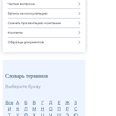
Частые вопросы
Запись на консультацию
Скачать презентацию компании
Контакты
Образцы документов
Словарь терминов
Выберите букву
Все
А
Б
В
Г
Д
Е
Ж
З
И
К
Л
М
Н
О
П
Р
С
Т
У
Ф
Х
Ц
Ч
Ш
Э
Ю