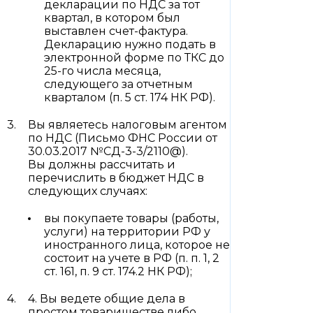
декларации по НДС за тот
квартал, в котором был
выставлен счет-фактура.
Декларацию нужно подать в
электронной форме по ТКС до
25-го числа месяца,
следующего за отчетным
кварталом (п. 5 ст. 174 НК РФ).
Вы являетесь налоговым агентом
по НДС (Письмо ФНС России от
30.03.2017 №СД-3-3/2110@).
Вы должны рассчитать и
перечислить в бюджет НДС в
следующих случаях:
вы покупаете товары (работы,
услуги) на территории РФ у
иностранного лица, которое не
состоит на учете в РФ (п. п. 1, 2
ст. 161, п. 9 ст. 174.2 НК РФ);
4. Вы ведете общие дела в
простом товариществе либо