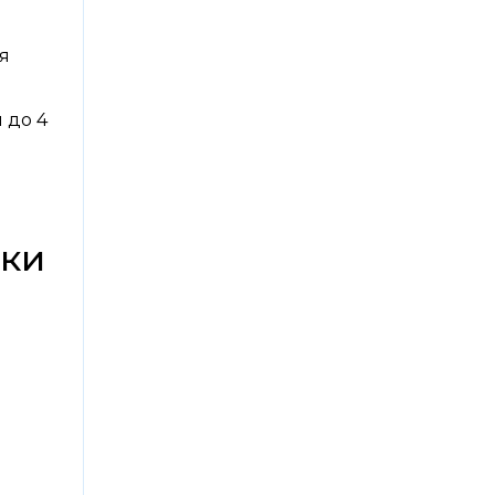
ия
 до 4
ски