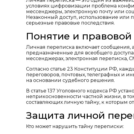
Личная переписка — это один из важнейш
условиях цифровизации проблема конфи
мессенджеры, электронную почту или соци
Незаконный доступ, использование или п
серьезные правовые последствия.
Понятие и правовой
Личная переписка включает сообщения, а
предназначенные для всеобщего доступа. 
мессенджерах, электронная переписка, СМ
Согласно статье 23 Конституции РФ, кажд
переговоров, почтовых, телеграфных и и
на основании судебного решения.
В статье 137 Уголовного кодекса РФ уста
неприкосновенности частной жизни, в то
составляющих личную тайну, к которым от
Защита личной пере
Кто может нарушить тайну переписки: