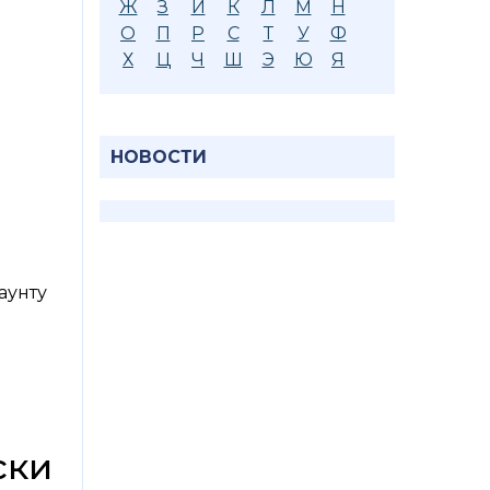
Ж
З
И
К
Л
М
Н
О
П
Р
С
Т
У
Ф
Х
Ц
Ч
Ш
Э
Ю
Я
НОВОСТИ
аунту
ски