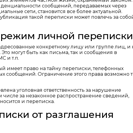
их элементов частной жизни, охраняемый законом.
денциальности сообщений, передаваемых через
альные сети, становится все более актуальной.
убликация такой переписки может повлечь за собо
 режим личной переписки
дресованные конкретному лицу или группе лиц, и 
Это могут быть как письма, так и сообщения в
С и т.п.
ый имеет право на тайну переписки, телефонных
ных сообщений. Ограничение этого права возможно 
новлена уголовная ответственность за нарушение
м числе за незаконное распространение сведений,
носится и переписка.
писки от разглашения