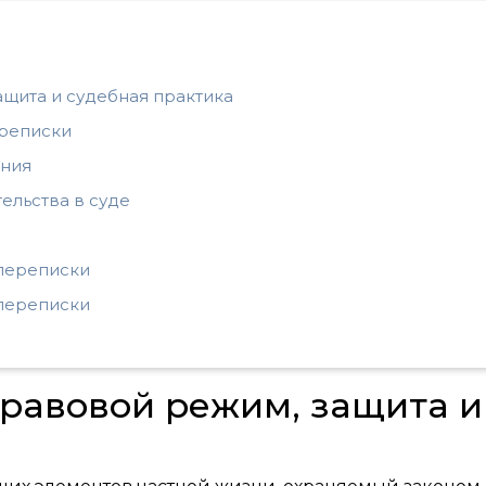
ащита и судебная практика
ереписки
ения
ельства в суде
 переписки
переписки
правовой режим, защита и