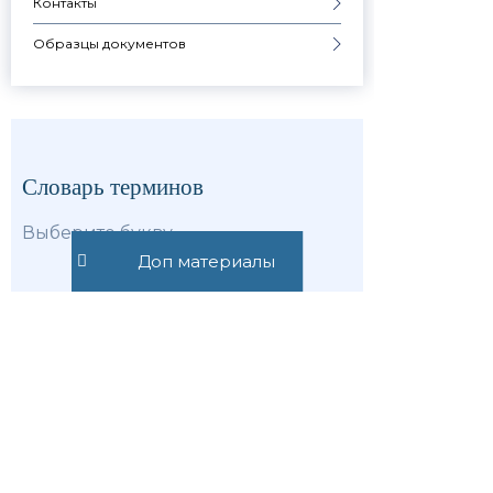
Контакты
Образцы документов
Словарь терминов
Выберите букву
Доп материалы
Все
А
Б
В
Г
Д
Е
Ж
З
И
К
Л
М
Н
О
П
Р
С
Т
У
Ф
Х
Ц
Ч
Ш
Э
Ю
Я
НОВОСТИ