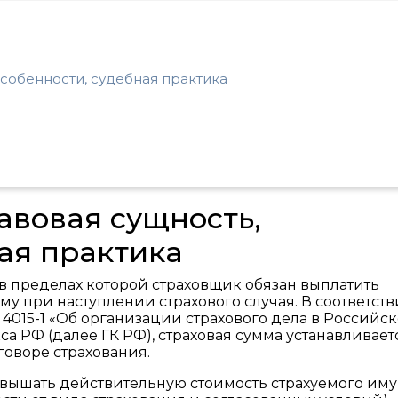
особенности, судебная практика
авовая сущность,
ая практика
в пределах которой страховщик обязан выплатить
у при наступлении страхового случая. В соответстви
2 № 4015-1 «Об организации страхового дела в Российс
са РФ (далее ГК РФ), страховая сумма устанавливает
говоре страхования.
евышать действительную стоимость страхуемого им