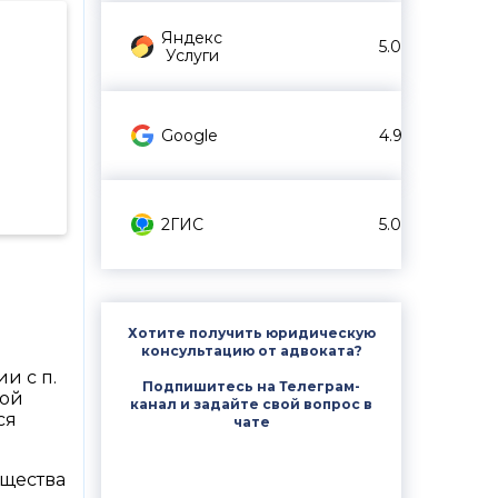
Яндекс
5.0
Услуги
Google
4.9
2ГИС
5.0
Хотите получить юридическую
консультацию от адвоката?
и с п.
Подпишитесь на Телеграм-
кой
канал и задайте свой вопрос в
ся
чате
ущества