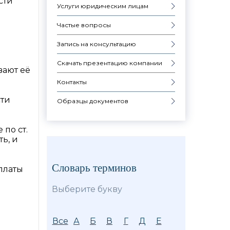
сти
Услуги юридическим лицам
Частые вопросы
Запись на консультацию
Скачать презентацию компании
вают её
Контакты
сти
Образцы документов
 по ст.
ь, и
Словарь терминов
платы
Выберите букву
Все
А
Б
В
Г
Д
Е