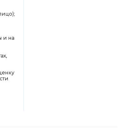
лицо);
 и на
ах,
ценку
сти