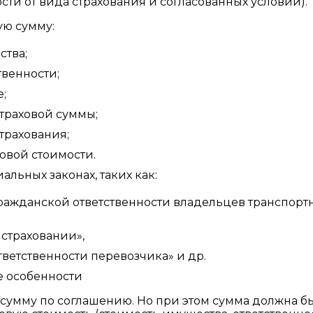
ти от вида страхования и согласованных условий).
ю сумму:
ства;
твенности;
е;
страховой суммы;
страхования;
ховой стоимости.
льных законах, таких как:
гражданской ответственности владельцев транспорт
страховании»,
тветственности перевозчика» и др.
е особенности
 сумму по соглашению. Но при этом сумма должна б