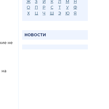
Ж
З
И
К
Л
М
Н
О
П
Р
С
Т
У
Ф
Х
Ц
Ч
Ш
Э
Ю
Я
НОВОСТИ
ние не
 на