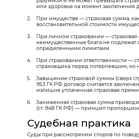
разумной и не может превышать страх
или здоровья на момент заключения д
При имуществе — страховая сумма, ка
восстановительной стоимости имущес
При личном страховании — страховая 
неимущественные блага не подлежат 
определенными лимитами.
При страховании ответственности — ст
страховщика перед потерпевшим, но 
Завышение страховой суммы (сверх стр
953 ГК РФ договор считается заключе
излишне уплаченная страховая премия
Заниженная страховая сумма привод
(ст. 948 ГК РФ) — принцип пропорцио
Судебная практика
Суды при рассмотрении споров по поводу