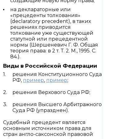
создающие новую норму права;
на деклараторные или
«прецеденты толкования»
(declaratory precedent), в таких
решениях приводится
толкование уже существующей
статутной или прецедентной
нормы (Шершеневич Г. Ф. Общая
теория права: в 2 т. Т. 2. М., 1995. С.
84.).
Виды в Российской Федерации
решения Конституционного Суда
РФ,
пример
,
пример
;
решения Верхового Суда РФ;
решения Высшего Арбитражного
Суда РФ (упразднен).
Судебный прецедент является
основным источником права для
стран англо-саксонской правовой