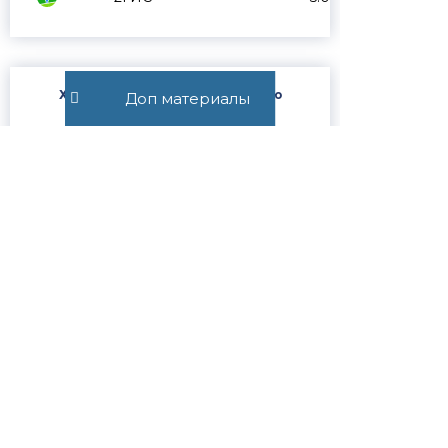
Хотите получить юридическую
Доп материалы
консультацию от адвоката?
Подпишитесь на Телеграм-канал и
задайте свой вопрос в чате
@SUVOROVLEGAL