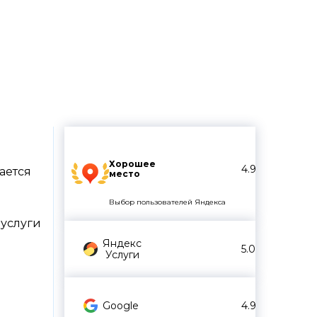
огии
Хорошее
4.9
ается
место
Выбор пользователей Яндекса
 услуги
Яндекс
5.0
Услуги
Google
4.9