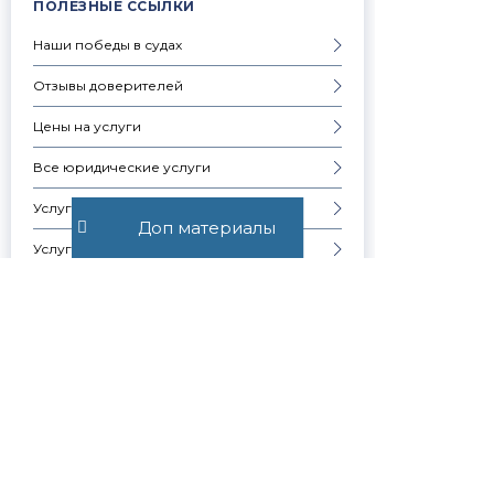
ПОЛЕЗНЫЕ ССЫЛКИ
Наши победы в судах
Отзывы доверителей
Цены на услуги
Все юридические услуги
Услуги физическим лицам
Доп материалы
Услуги юридическим лицам
Частые вопросы
Запись на консультацию
Скачать презентацию компании
Контакты
Образцы документов