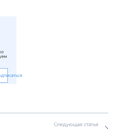
ко
уем
дписаться
Следующая статья