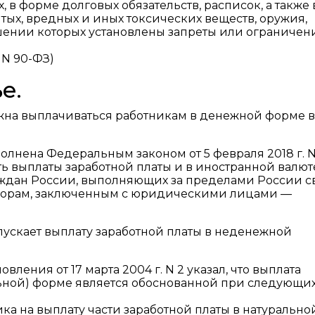
х, в форме долговых обязательств, расписок, а также
тых, вредных и иных токсических веществ, оружия,
шении которых установлены запреты или ограничен
 N 90-ФЗ)
е.
лжна выплачиваться работникам в денежной форме в
олнена Федеральным законом от 5 февраля 2018 г. 
 выплаты заработной платы и в иностранной валют
аждан России, выполняющих за пределами России с
оворам, заключенным с юридическими лицами —
пускает выплату заработной платы в неденежной
вления от 17 марта 2004 г. N 2 указал, что выплата
льной) форме является обоснованной при следующи
ка на выплату части заработной платы в натурально