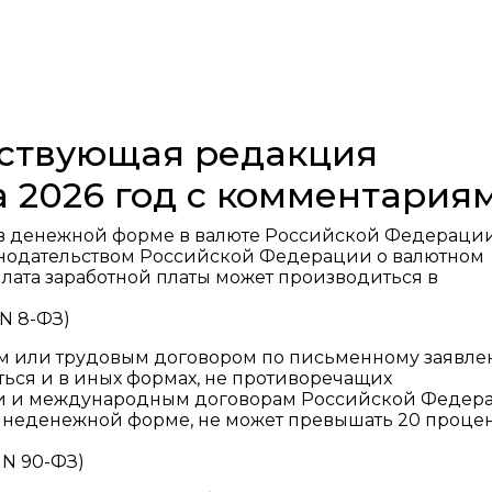
ействующая редакция
а 2026 год с комментария
 в денежной форме в валюте Российской Федерации
конодательством Российской Федерации о валютном
лата заработной платы может производиться в
 N 8-ФЗ)
ом или трудовым договором по письменному заявл
ться и в иных формах, не противоречащих
и и международным договорам Российской Федер
 неденежной форме, не может превышать 20 процен
.
 N 90-ФЗ)