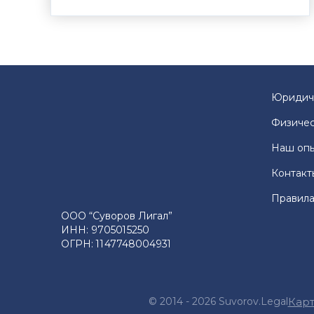
Юридич
Физичес
Наш оп
Контакт
Правила
ООО “Суворов Лигал”
ИНН: 9705015250
ОГРН: 1147748004931
© 2014 - 2026 Suvorov.Legal
Карт