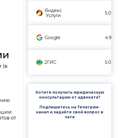
Яндекс
5.0
Услуги
Google
4.9
ми
2ГИС
5.0
 (в
Хотите получить юридическую
консультацию от адвоката?
ению
Подпишитесь на Телеграм-
ации.
канал и задайте свой вопрос в
чате
тов от