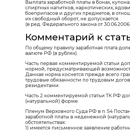
Выплата заработной платы в бонах, купона
спиртных напитков, наркотических, ядови
боеприпасов и других предметов, в отно
их свободный оборот, не допускается.
(в ред. Федерального закона от 30.06.2006
Комментарий к стать
По общему правилу заработная плата до
валюте РФ (в рублях).
Часть первая комментируемой статьи доп
нормой, предусматривающей возможность
Данная норма коснется прежде всего гр
трудовые обязанности по трудовым дог
резидентами.
Часть 2 комментируемой статьи ТК РФ до
(натуральной) форме.
Пленум Верховного Суда РФ в п. 54 Постано
заработной платы в неденежной (натура
обстоятельствах:
1) имеется письменное заявление работни