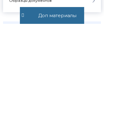
Образцы документов
Доп материалы
Узнавай о
новостях
первым
Публикуем обзор
статьи, как только она
выходит. Отдельно
информируем о
важных изменениях
закона
Подписаться
Подписаться