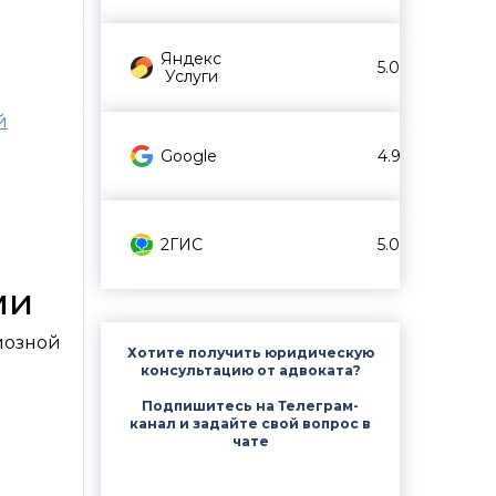
Яндекс
5.0
Услуги
й
Google
4.9
2ГИС
5.0
ми
иозной
Хотите получить юридическую
консультацию от адвоката?
Подпишитесь на Телеграм-
канал и задайте свой вопрос в
чате