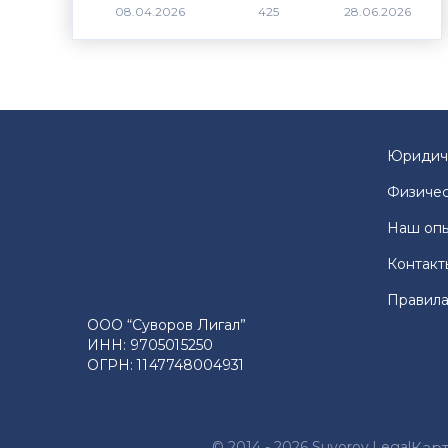
425
Юридич
Физичес
Наш оп
Контакт
Правила
ООО “Суворов Лигал”
ИНН: 9705015250
ОГРН: 1147748004931
© 2014 - 2026 Suvorov.Legal
Карт