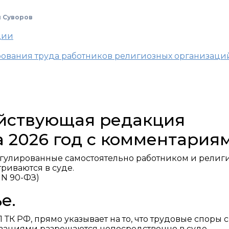
 Суворов
ции
ирования труда работников религиозных организаци
действующая редакция
а 2026 год с комментария
гулированные самостоятельно работником и религ
риваются в суде.
 N 90-ФЗ)
е.
91 ТК РФ, прямо указывает на то, что трудовые споры с
ациями разрешаются непосредственно в суде.