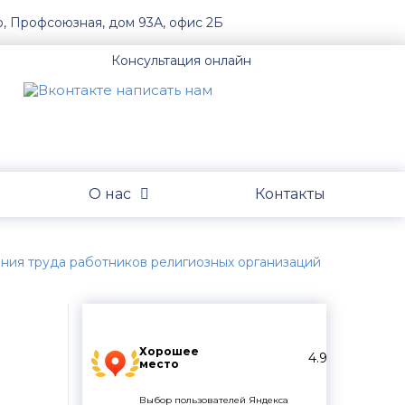
о, Профсоюзная, дом 93А, офис 2Б
Консультация онлайн
О нас
Контакты
ания труда работников религиозных организаций
Хорошее
4.9
место
Выбор пользователей Яндекса