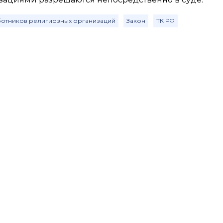
аботников религиозных организаций
Закон
ТК РФ