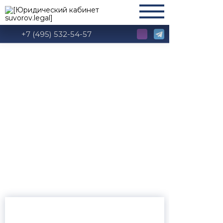
+7 (495) 532-54-57
Апелляции и
кассации по
арбитражным
спорам