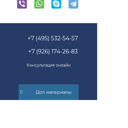
+7 (495) 532-54-57
+7 (926) 174-26-83
Консультация онлайн
Доп материалы
Пн-Пт с 11.00 до 17.00
mail@suvorov.legal
117279, г. Москва,
ул. Профсоюзная, д. 93А,