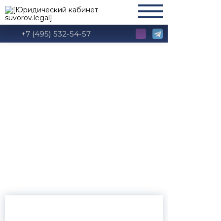
+7 (495) 532-54-57
Иски, заявления,
ходатайства, жалобы
по разделу
имущества