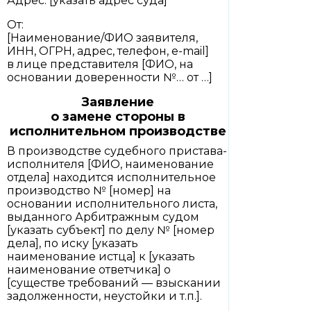
Адрес: [указать адрес суда]
От:
[Наименование/ФИО заявителя,
ИНН, ОГРН, адрес, телефон, e-mail]
в лице представителя [ФИО, на
основании доверенности №… от …]
Заявление
о замене стороны в
исполнительном производстве
В производстве судебного пристава-
исполнителя [ФИО, наименование
отдела] находится исполнительное
производство № [номер] на
основании исполнительного листа,
выданного Арбитражным судом
[указать субъект] по делу № [номер
дела], по иску [указать
наименование истца] к [указать
наименование ответчика] о
[существе требований — взыскании
задолженности, неустойки и т.п.].