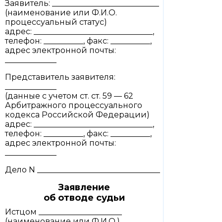
Заявитель: ___________________________
(наименование или Ф.И.О.
процессуальный статус)
адрес: ______________________________,
телефон: __________, факс: __________,
адрес электронной почты:
_____________
Представитель заявителя:
_____________
(данные с учетом ст. ст. 59 — 62
Арбитражного процессуального
кодекса Российской Федерации)
адрес: ______________________________,
телефон: __________, факс: __________,
адрес электронной почты:
_____________
Дело N _______________________________
Заявление
об отводе судьи
Истцом _____________________
(наименование или Ф.И.О.)