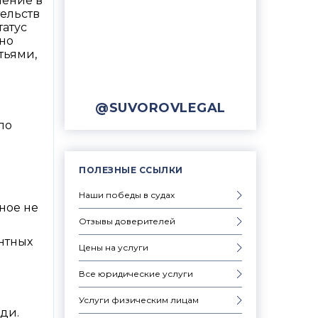
чение в
тельств
татус
бно
тьями,
@SUVOROVLEGAL
по
ПОЛЕЗНЫЕ ССЫЛКИ
Наши победы в судах
ное не
Отзывы доверителей
нтных
Цены на услуги
Все юридические услуги
Услуги физическим лицам
ди.