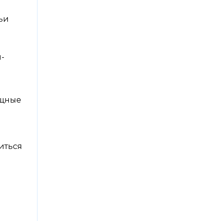
ьи
-
ищные
иться