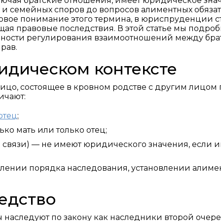
лючая братские отношения, имеет юридическое зна
х и семейных споров до вопросов алиментных обяза
овое понимание этого термина, в юриспруденции с
щая правовые последствия. В этой статье мы подро
енности регулирования взаимоотношений между бра
рав.
идическом контексте
лицо, состоящее в кровном родстве с другим лицом 
ичают:
отец
;
ко мать или только отец;
й связи) — не имеют юридического значения, если и
елении порядка наследования, установлении алиме
едство
ры наследуют по закону как наследники второй очере