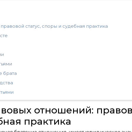
 правовой статус, споры и судебная практика
сте
ми
тьями
е брата
дства
тьями
авовых отношений: право
ебная практика