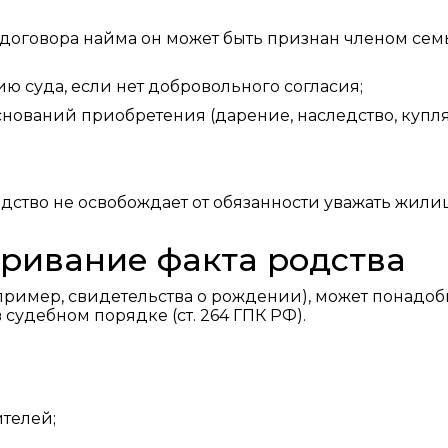
 договора найма он может быть признан членом сем
 суда, если нет добровольного согласия;
оснований приобретения (дарение, наследство, купля
одство не освобождает от обязанности уважать жил
аривание факта родства
апример, свидетельства о рождении), может понадоб
судебном порядке (ст. 264 ГПК РФ).
телей;