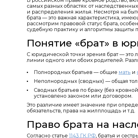
В российском праве кровное родство, вк
самых разных областях: от наследственны
и распределения жилья. Несмотря на быт
брата — это важная характеристика, имею
рассмотрим правовой статус брата, особ
судебную практику и алгоритмы защиты п
Понятие «брат» в юр
С юридической точки зрения брат — это 
линии одного или обоих родителей. Разл
Полнородных братьев — общие
мать
и
Неполнородных (сводных) — общая толь
Сводных братьев по браку (без кровно
установлено законом или договором.
Это различие имеет значение при опред
обязательств, права на жилплощадь и т.д.
Право брата на насл
Согласно статье
1143 ГК РФ
, братья и сест