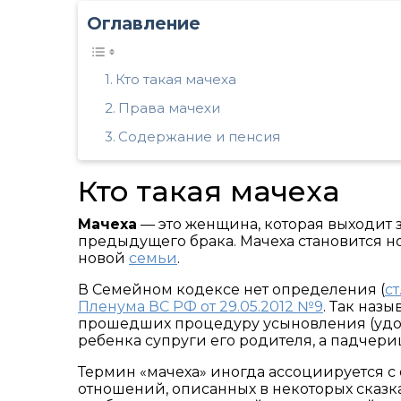
Оглавление
Кто такая мачеха
Права мачехи
Содержание и пенсия
Кто такая мачеха
Мачеха
— это женщина, которая выходит з
предыдущего брака. Мачеха становится но
новой
семьи
.
В Семейном кодексе нет определения (
ст
Пленума ВС РФ от 29.05.2012 №9
. Так наз
прошедших процедуру усыновления (удоч
ребенка супруги его родителя, а падчери
Термин «мачеха» иногда ассоциируется с
отношений, описанных в некоторых сказка