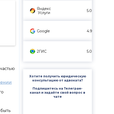
Яндекс
5.0
Услуги
Google
4.9
2ГИС
5.0
 частью
Хотите получить юридическую
консультацию от адвоката?
лении
Подпишитесь на Телеграм-
го
канал и задайте свой вопрос в
чате
 быть