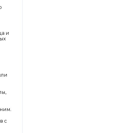
ю
ца и
ных
или
пы,
 ним.
в с