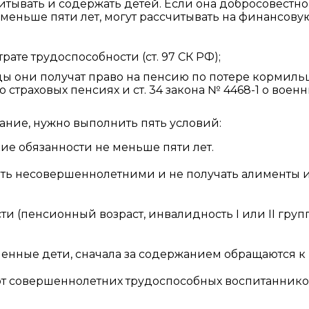
итывать и содержать детей. Если она добросовестно
меньше пяти лет, могут рассчитывать на финансову
ате трудоспособности (ст. 97 СК РФ);
цы они получат право на пенсию по потере кормиль
о страховых пенсиях и ст. 34 закона № 4468-1 о воен
ание, нужно выполнить пять условий:
е обязанности не меньше пяти лет.
быть несовершеннолетними и не получать алименты 
ти (пенсионный возраст, инвалидность I или II груп
енные дети, сначала за содержанием обращаются к
от совершеннолетних трудоспособных воспитаннико