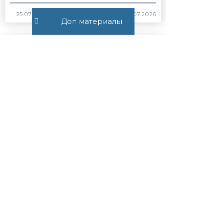
22505
Доп материалы
Беседа в арбитражном
процессе
796
Беседа в гражданском
процессе
1117
Все публикации