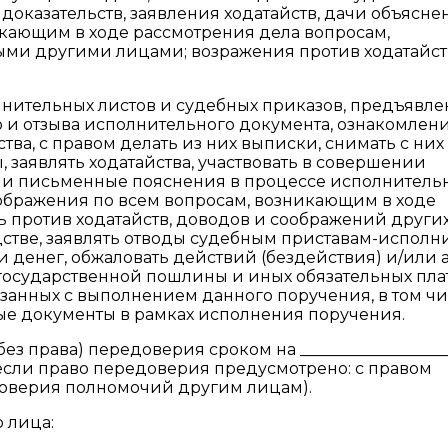
 доказательств, заявления ходатайств, дачи объясне
икающим в ходе рассмотрения дела вопросам,
ыми другими лицами; возражения против ходатайст
нительных листов и судебных приказов, предъявл
и отзыва исполнительного документа, ознакомлени
а, с правом делать из них выписки, снимать с них
 заявлять ходатайства, участвовать в совершении
е и письменные пояснения в процессе исполнитель
ображения по всем вопросам, возникающим в ходе
ь против ходатайств, доводов и соображений других
стве, заявлять отводы судебным приставам-исполн
денег, обжаловать действий (бездействия) и/или 
 государственной пошлины и иных обязательных пла
занных с выполнением данного поручения, в том ч
ые документы в рамках исполнения поручения.
ез права) передоверия сроком на __________________
нт, если право передоверия предусмотрено: с правом
доверия полномочий другим лицам).
 лица: