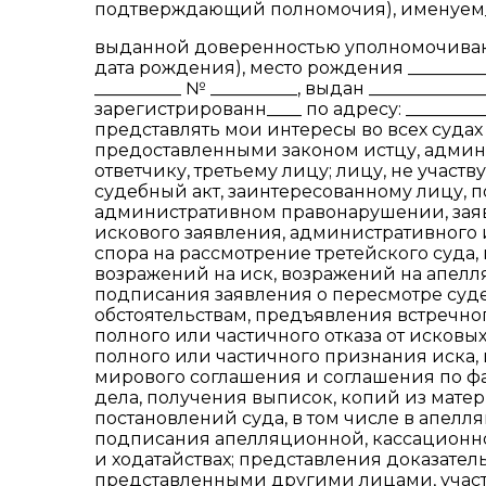
подтверждающий полномочия), именуем_
выданной доверенностью уполномочиваю ___
дата рождения), место рождения __________
__________ № __________, выдан _____________
зарегистрированн____ по адресу: ___________
представлять мои интересы во всех суда
предоставленными законом истцу, админ
ответчику, третьему лицу; лицу, не участ
судебный акт, заинтересованному лицу, п
административном правонарушении, заяв
искового заявления, административного и
спора на рассмотрение третейского суда,
возражений на иск, возражений на апел
подписания заявления о пересмотре суд
обстоятельствам, предъявления встречно
полного или частичного отказа от исковы
полного или частичного признания иска,
мирового соглашения и соглашения по ф
дела, получения выписок, копий из мате
постановлений суда, в том числе в апел
подписания апелляционной, кассационно
и ходатайствах; представления доказател
представленными другими лицами, участв