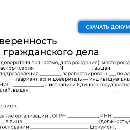
СКАЧАТЬ ДОКУМ
веренность
 гражданского дела
.И.О. доверителя полностью, дата рождения), место ро
паспорт: серия __________ N ____________, выдан
 код подразделения _________, зарегистрированн___ по а
___________ (вариант, если доверитель — индивидуальн
НИП: _____________, Лист записи Единого государств
, выдан ______________________________________
е лицо.
вание организации), ОГРН: _____________, ИНН: ________
__, в лице ________________________________ (должность, 
сновании _________________________ (документ,