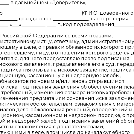
___ в дальнейшем «Доверитель»,
_____________________________ (Ф.И.О. доверенного
______, гражданство _______________, паспорт: серия
____ «___»__________ ____ г., код подразделения________
______________________________________________________
х Российской Федерации со всеми правами,
истративному истцу, ответчику, административном
вующему в деле, о правах и обязанностях которого пр
отерпевшему, лицу, в отношении которого ведется 
ителю, для чего предоставляю право подписания
скового заявления, предъявление его в суд, перед
 подписания отзыва на исковое заявление, подписа
ляционную, кассационную и надзорную жалобы,
ебных актов по новым и/или вновь открывшимся
го иска, подписания заявления об обеспечении иска
х требований, изменения размера исковых требован
 изменения предмета или основания иска, заключе
актическим обстоятельствам, ознакомления с матер
риалов дела, обжалования решений, определений и
ляционном, кассационном и надзорном порядке, с п
й и надзорной жалоб; подписания заявлений об от
ьств и ознакомления с доказательствами,
ующими в деле, в том числе до начала судебного