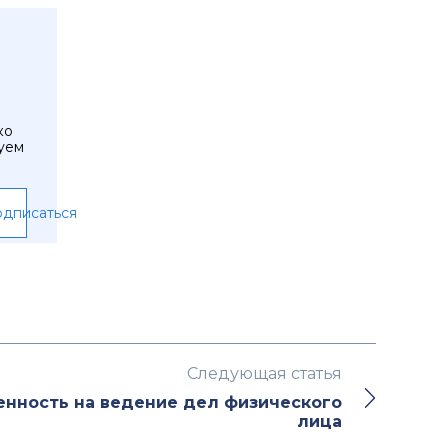
ко
уем
дписаться
Следующая статья
нность на ведение дел физического
лица