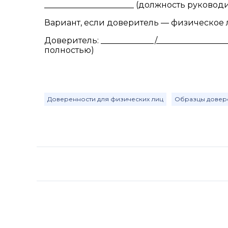
______________________ (должность руков
Вариант, если доверитель — физическое 
Доверитель: _____________/_______________
полностью)
Доверенности для физических лиц
Образцы довер