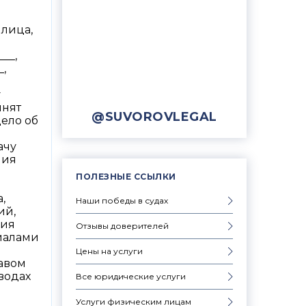
 лица,
___,
_,
у
инят
@SUVOROVLEGAL
дело об
ачу
ния
ПОЛЕЗНЫЕ ССЫЛКИ
,
Наши победы в судах
ий,
ния
Отзывы доверителей
иалами
Цены на услуги
равом
водах
Все юридические услуги
Услуги физическим лицам