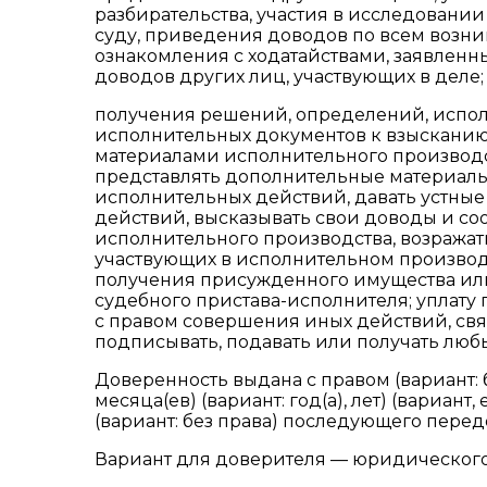
разбирательства, участия в исследовании
суду, приведения доводов по всем возн
ознакомления с ходатайствами, заявленн
доводов других лиц, участвующих в деле;
получения решений, определений, испол
исполнительных документов к взысканию 
материалами исполнительного производств
представлять дополнительные материалы,
исполнительных действий, давать устны
действий, высказывать свои доводы и со
исполнительного производства, возражат
участвующих в исполнительном производ
получения присужденного имущества или 
судебного пристава-исполнителя; уплату
с правом совершения иных действий, свя
подписывать, подавать или получать люб
Доверенность выдана с правом (вариант: б
месяца(ев) (вариант: год(а), лет) (вариа
(вариант: без права) последующего пере
Вариант для доверителя — юридического