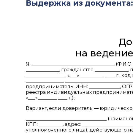
Выдержка из документа:
До
на ведение
Я, ___________________________________ (Ф
______________, гражданство ______________, 
_________________ «___» __________ ____ г.,
________________ ________________________
предприниматель: ИНН: _____________, ОГР
реестра индивидуальных предпринимателей
«___»________ ____ г.),
Вариант, если доверитель — юридическо
__________________________________ (наимено
КПП: __________, адрес: _____________________
уполномоченного лица), действующего на о