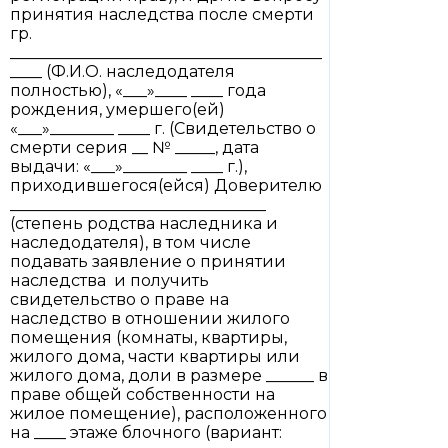
принятия наследства после смерти
гр.
_______________________________________
____ (Ф.И.О. наследодателя
полностью), «___»____ ____ года
рождения, умершего(ей)
«___»________ ____ г. (Свидетельство о
смерти серия __ № _____, дата
выдачи: «___»________ ____ г.),
приходившегося(ейся) Доверителю
________________________________
(степень родства наследника и
наследодателя), в том числе
подавать заявление о принятии
наследства и получить
свидетельство о праве на
наследство в отношении жилого
помещения (комнаты, квартиры,
жилого дома, части квартиры или
жилого дома, доли в размере ______ в
праве общей собственности на
жилое помещение), расположенного
на ____ этаже блочного (вариант: