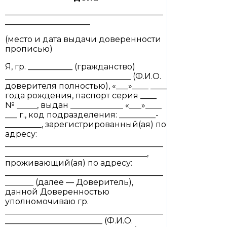
_______________________________________
_____________________
(место и дата выдачи доверенности
прописью)
Я, гр. ___________ (гражданство)
_______________________________ (Ф.И.О.
доверителя полностью), «___»____ ____
года рождения, паспорт серия ____
№ _____, выдан _____________ «___»____
___ г., код подразделения: _________-
_________, зарегистрированный(ая) по
адресу:
_______________________________________
___________________________________,
проживающий(ая) по адресу:
_______________________________________
_______ (далее — Доверитель),
данной Доверенностью
уполномочиваю гр.
_______________________________________
________________________ (Ф.И.О.