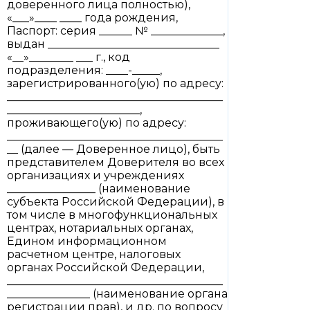
доверенного лица полностью),
«___»____ ____ года рождения,
Паспорт: серия ______ № _____________,
выдан _______________________________
«__»________ ___ г., код
подразделения: ____-_____,
зарегистрированного(ую) по адресу:
_______________________________________
________________________,
проживающего(ую) по адресу:
_______________________________________
__ (далее — Доверенное лицо), быть
представителем Доверителя во всех
организациях и учреждениях
________________ (наименование
субъекта Российской Федерации), в
том числе в многофункциональных
центрах, нотариальных органах,
Едином информационном
расчетном центре, налоговых
органах Российской Федерации,
_______________________________________
_______________ (наименование органа
регистрации прав), и др. по вопросу