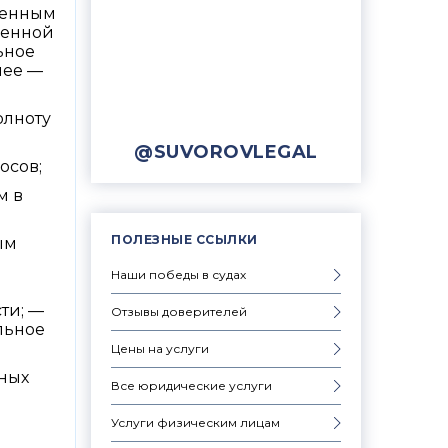
ленным
менной
ьное
лее —
олноту
@SUVOROVLEGAL
осов;
м в
ПОЛЕЗНЫЕ ССЫЛКИ
ым
Наши победы в судах
ти; —
Отзывы доверителей
льное
Цены на услуги
жных
Все юридические услуги
Услуги физическим лицам