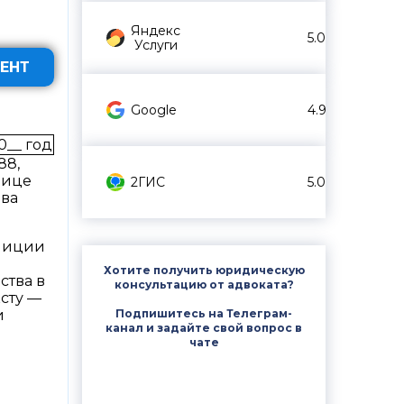
Яндекс
5.0
Услуги
ЕНТ
Google
4.9
20__ год
88,
лице
2ГИС
5.0
ава
илиции
Хотите получить юридическую
ства в
консультацию от адвоката?
сту —
Подпишитесь на Телеграм-
и
канал и задайте свой вопрос в
чате