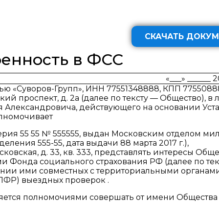
СКАЧАТЬ ДОКУМ
енность в ФСС
«___» ______ 
ью «Суворов-Групп», ИНН 77551348888, КПП 7755088
ий проспект, д. 2а (далее по тексту — Общество), в 
я Александровича, действующего на основании Уст
олномочивает
серия 55 55 № 555555, выдан Московским отделом м
ления 555-55, дата выдачи 88 марта 2017 г.),
ковская, д. 33, кв. 333, представлять интересы Обще
 Фонда социального страхования РФ (далее по тек
дении ими совместных с территориальными органам
ПФР) выездных проверок .
ляется полномочиями совершать от имени Общества