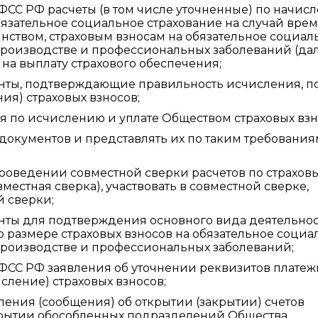
ФСС РФ расчеты (в том числе уточненные) по начис
бязательное социальное страхование на случай вре
инством, страховым взносам на обязательное социал
 производстве и профессиональных заболеваний (да
м на выплату страхового обеспечения;
нты, подтверждающие правильность исчисления, п
ия) страховых взносов;
я по исчислению и уплате Обществом страховых взн
документов и представлять их по таким требования
проведении совместной сверки расчетов по страхов
местная сверка), участвовать в совместной сверке,
й сверки;
нты для подтверждения основного вида деятельнос
 размере страховых взносов на обязательное социа
 производстве и профессиональных заболеваний;
 ФСС РФ заявления об уточнении реквизитов плате
сление) страховых взносов;
ения (сообщения) об открытии (закрытии) счетов
акрытии обособленных подразделений Общества,