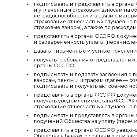
подписывать и представлять в органы 
и уплаченным страховым взносам на о
нетрудоспособности и в связи с матер
страхование от несчастных случаев на
страховые взносы), а также по расхода
представлять в органы ФСС РФ докуме
и своевременность уплаты (перечислен
давать письменные и устные пояснени
получать требования о представлении 
органы ФСС РФ;
подписывать и подавать заявления о 
взносам, пеням и штрафам (далее — сов
подписывать и получать акт совместно
представлять в органы ФСС РФ докуме
получать уведомление органа ФСС РФ о
страхование от несчастных случаев на
подписывать и представлять в органы
поручений Общества на уплату (перечи
представлять в органы ФСС РФ уведомл
Общества в банках, о создании или з