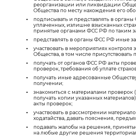
реорганизации или ликвидации Общест
Общества по месту нахождения его об
подписывать и представлять в органы 
уплаченных, излишне взысканных страх
принятые органами ФСС РФ по таким з
представлять в органы ФСС РФ иные за
участвовать в мероприятиях контроля 
Общества, в том числе присутствоват
получать от органов ФСС РФ акты пров
проверок, требования об уплате страхо
получать иные адресованные Обществу
получении;
знакомиться с материалами проверок (
получать копии указанных материалов
акты проверок;
участвовать в рассмотрении материало
ходатайства, давать пояснения, предъ
подавать жалобы на решения, принятые
на любые другие решения территориал