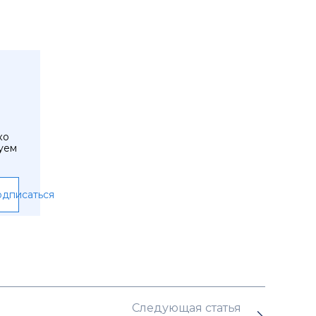
ко
уем
дписаться
Следующая статья