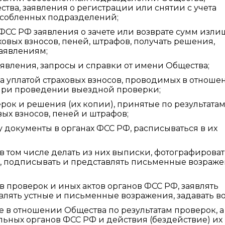
ва, заявления о регистрации или снятии с учета
особленных подразделений;
ФСС РФ заявления о зачете или возврате сумм изли
овых взносов, пеней, штрафов, получать решения,
аявлениям;
явления, запросы и справки от имени Общества;
за уплатой страховых взносов, проводимых в отноше
ь при проведении выездной проверки;
ерок и решения (их копии), принятые по результата
вых взносов, пеней и штрафов;
 документы в органах ФСС РФ, расписываться в их
в том числе делать из них выписки, фотографироват
), подписывать и представлять письменные возраже
в проверок и иных актов органов ФСС РФ, заявлять
являть устные и письменные возражения, задавать в
 в отношении Общества по результатам проверок, а
ьных органов ФСС РФ и действия (бездействие) их