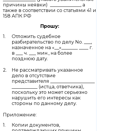
причины неявки) _____________, а
также в соответствии со статьями 41 и
158 АПК РФ
Прошу:
Отложить судебное
разбирательство по делу No. ___,
назначенное на «__»_______ ____ г.
в ___ ч. ___ мин., на более
позднюю дату.
Не рассматривать указанное
дело в отсутствие
представителя ___________________
___________ (истца, ответчика),
поскольку это может серьезно
нарушить его интересы как
стороны по данному делу.
Приложение:
Копии документов,
подтверждающих причины