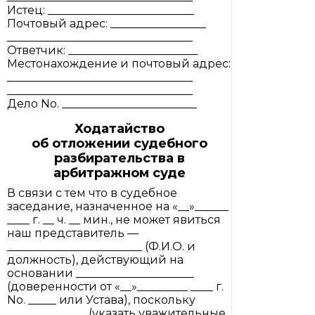
Истец: __________________________
Почтовый адрес: _________________
_________________________________
Ответчик: _______________________
Местонахождение и почтовый адрес:
_________________________________
_________________________________
Дело No. ________________________
Ходатайство
об отложении судебного
разбирательства в
арбитражном суде
В связи с тем что в судебное
заседание, назначенное на «__»______
____ г. __ ч. __ мин., не может явиться
наш представитель —
________________________ (Ф.И.О. и
должность), действующий на
основании _____________________
(доверенности от «__»_________ ____ г.
No. _____ или Устава), поскольку
______________ (указать уважительные