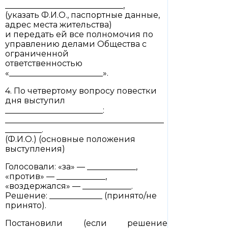
_____________________________,
(указать Ф.И.О., паспортные данные,
адрес места жительства)
и передать ей все полномочия по
управлению делами Общества с
ограниченной
ответственностью
«_______________________».
4. По четвертому вопросу повестки
дня выступил
________________________:
_______________________________________
_________.
(Ф.И.О.) (основные положения
выступления)
Голосовали: «за» — ____________,
«против» — ____________,
«воздержался» — ____________.
Решение: _____________ (принято/не
принято).
Постановили (если решение