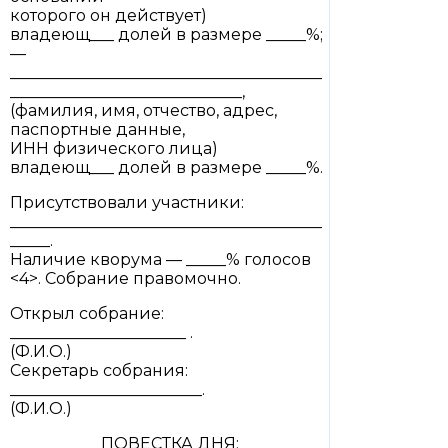
которого он действует)
владеющ___ долей в размере _____%;
—
_______________________________________
_____________________________,
(фамилия, имя, отчество, адрес,
паспортные данные,
ИНН физического лица)
владеющ___ долей в размере _____%.
Присутствовали участники:
_______________________________________
_____.
Наличие кворума — _____% голосов
<4>. Собрание правомочно.
Открыл собрание:
______________________ .
(Ф.И.О.)
Секретарь собрания:
________________________.
(Ф.И.О.)
ПОВЕСТКА ДНЯ: