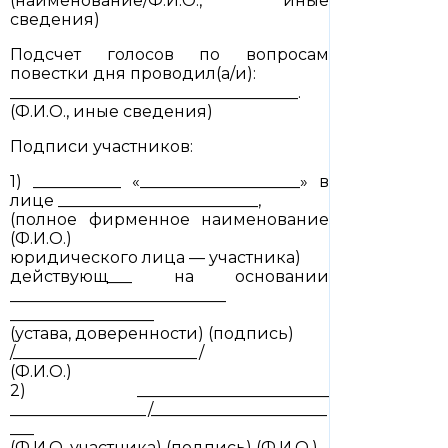
(наименование/Ф.И.О., иные
сведения)
Подсчет голосов по вопросам
повестки дня проводил(а/и):
____________________________________.
(Ф.И.О., иные сведения)
Подписи участников:
1) ___________ «____________________» в
лице _________________________,
(полное фирменное наименование
(Ф.И.О.)
юридического лица — участника)
действующ___ на основании
___________________________
__________________
(устава, доверенности) (подпись)
/_______________________/
(Ф.И.О.)
2) ________________________
_________________/______________________
___
(Ф.И.О. участника) (подпись) (Ф.И.О.)