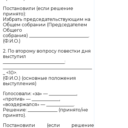
Постановили (если решение
принято):
Избрать председательствующим на
Общем собрании (Председателем
Общего
собрания) __________________________.
(Ф.И.О.)
2. По второму вопросу повестки дня
выступил
___________________________:
_______________________________________
_ <10>.
(Ф.И.О.) (основные положения
выступления)
Голосовали: «за» — ____________,
«против» — ____________,
«воздержался» — ____________.
Решение: _____________ (принято/не
принято).
Постановили (если решение