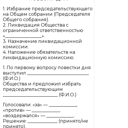
1. Избрание председательствующего
на Общем собрании (Председателя
Общего собрания).
2. Ликвидация Общества с
ограниченной ответственностью
«________________».
3. Назначение ликвидационной
комиссии.
4. Наложение обязательств на
ликвидационную комиссию.
1. По первому вопросу повестки дня
выступил ___________________________
(Ф.И.О.)
Общества и предложил избрать
председательствующим
________________________ (Ф.И.О.)
Голосовали: «за» — ____________,
«против» — ____________,
«воздержался» — ____________.
Решение: _____________ (принято/не
принято).