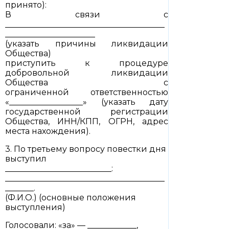
принято):
В связи с
_______________________________________
______________________
(указать причины ликвидации
Общества)
приступить к процедуре
добровольной ликвидации
Общества с
ограниченной ответственностью
«__________________» (указать дату
государственной регистрации
Общества, ИНН/КПП, ОГРН, адрес
места нахождения).
3. По третьему вопросу повестки дня
выступил
__________________________:
_______________________________________
_______.
(Ф.И.О.) (основные положения
выступления)
Голосовали: «за» — ____________,