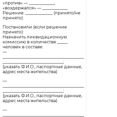
«против» — ____________,
«воздержался» — ____________.
Решение: _____________ (принято/не
принято).
Постановили (если решение
принято):
Назначить ликвидационную
комиссию в количестве _____
человек в составе:
—
_______________________________________
_____________________________;
(указать Ф.И.О., паспортные данные,
адрес места жительства)
—
_______________________________________
_____________________________;
(указать Ф.И.О., паспортные данные,
адрес места жительства)
—
_______________________________________