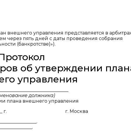
ан внешнего управления представляется в арбитр
м через пять дней с даты проведения собрания
ьности (банкротстве)»).
Протокол
ров об утверждении план
его управления
______________________________
менование должника)
ии плана внешнего управления
____ 20__ г. г. Москва
______________.
_____________.