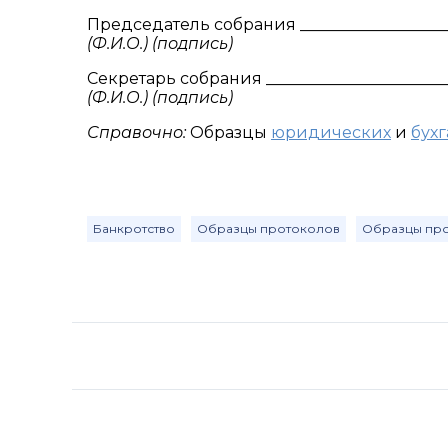
Председатель собрания ____________________
(Ф.И.О.) (подпись)
Секретарь собрания ________________________
(Ф.И.О.) (подпись)
Справочно:
Образцы
юридических
и
бух
Банкротство
Образцы протоколов
Образцы про