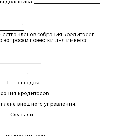
олжника: ___________________________.
__________.
__________.
ичества членов собрания кредиторов.
 вопросам повестки дня имеется.
_______________.
___________.
Повестка дня:
брания кредиторов.
 плана внешнего управления.
Слушали:
ания кредиторов.