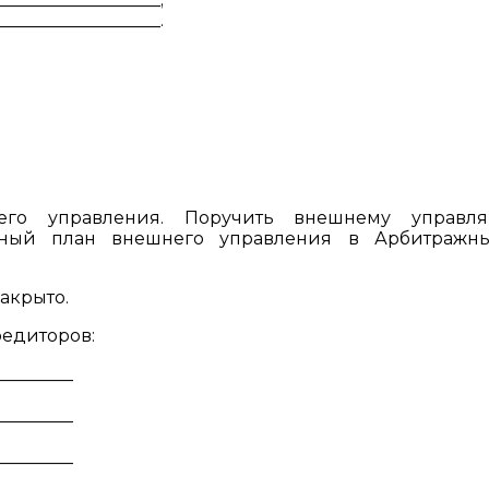
__________________.
него управления. Поручить внешнему управл
жденный план внешнего управления в Арбитражн
акрыто.
едиторов:
_________
_________
_________