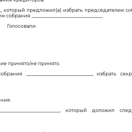
____, который предложил(а) избрать председателем с
ем собрания ______________________________.
Голосовали:
ие принято/не принято.
рания ____________________________, избрать сек
ния.
______________________, который доложил след
__________________;