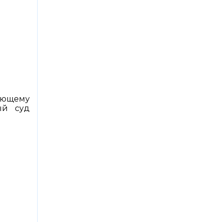
яющему
ый суд