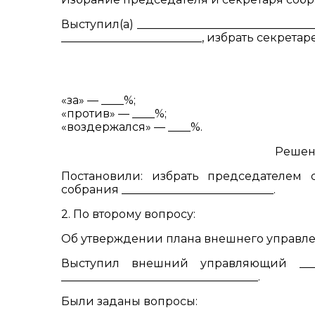
Выступил(а) ____________________________
_________________________, избрать секретар
«за» — ____%;
«против» — ____%;
«воздержался» — ____%.
Решен
Постановили: избрать председателем соб
собрания ___________________________.
2. По второму вопросу:
Об утверждении плана внешнего управле
Выступил внешний управляющий ______
___________________________________.
Были заданы вопросы:
— ___________________________________________