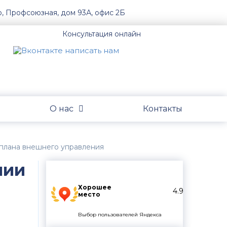
о, Профсоюзная, дом 93А, офис 2Б
Консультация онлайн
О нас
Контакты
плана внешнего управления
нии
Хорошее
4.9
место
Выбор пользователей Яндекса