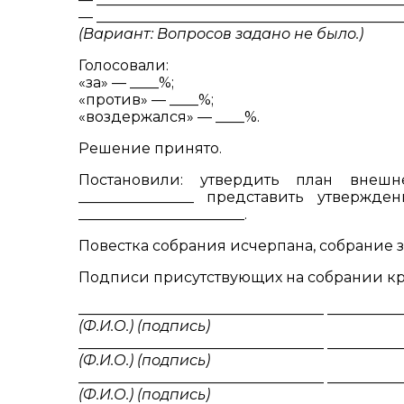
— ___________________________________________
(Вариант: Вопросов задано не было.)
Голосовали:
«за» — ____%;
«против» — ____%;
«воздержался» — ____%.
Решение принято.
Постановили: утвердить план внеш
________________ представить утвер
_______________________.
Повестка собрания исчерпана, собрание з
Подписи присутствующих на собрании кр
__________________________________ __________
(Ф.И.О.) (подпись)
__________________________________ __________
(Ф.И.О.) (подпись)
__________________________________ __________
(Ф.И.О.) (подпись)