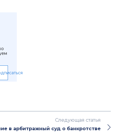
ко
уем
дписаться
Следующая статья
ие в арбитражный суд о банкротстве