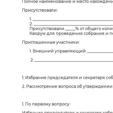
Полное наименование и место нахождения д
Присутствовали:
1. _______________________________________
2. _______________________________________
Присутствовали _____% от общего кол
Кворум для проведения собрания и по
Приглашенные участники:
1. Внешний управляющий _______________
2. _______________________________________
1. Избрание председателя и секретаря со
2. Рассмотрение вопроса об утверждении
1. По первому вопросу:
Избрание председателя и секретаря собр