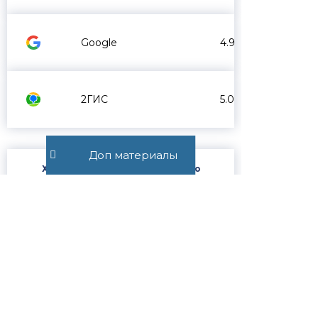
Google
4.9
2ГИС
5.0
Доп материалы
Хотите получить юридическую
консультацию от адвоката?
Подпишитесь на Телеграм-канал и
задайте свой вопрос в чате