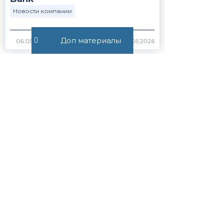
Новости компании
Доп материалы
06.05.2026
753
Все публикации
+7 (495) 532-54-57
+7 (926) 174-26-83
Консультация онлайн
Пн-Пт с 11.00 до 17.00