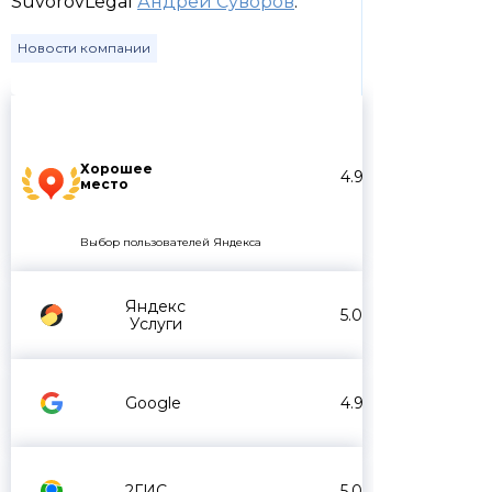
SuvorovLegal
Андрей Суворов
.
Новости компании
Хорошее
4.9
место
Выбор пользователей Яндекса
Яндекс
5.0
Услуги
Google
4.9
2ГИС
5.0