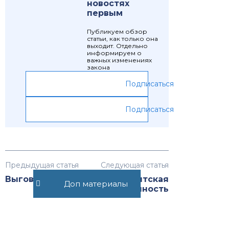
новостях
первым
Публикуем обзор
статьи, как только она
выходит. Отдельно
информируем о
важных изменениях
закона
Подписаться
Подписаться
Предыдущая статья
Следующая статья
Выговор
Абонентская
Доп материалы
задолженность
Рекомендуемые статьи