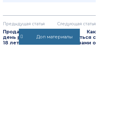
Предыдущая статья
Следующая статья
Продают ли в
Как
Доп материалы
день рождения
договориться с
18 лет
приставами о
алкоголь
выплате долга
маленькими
частями
Рекомендуемые статьи
Договор беспроцентного
денежного займа между
физическими лицами
22468