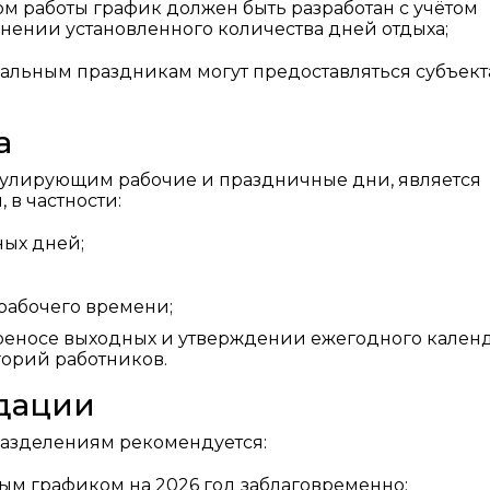
м работы график должен быть разработан с учётом
нении установленного количества дней отдыха;
альным праздникам могут предоставляться субъек
а
улирующим рабочие и праздничные дни, является
в частности:
ных дней;
 рабочего времени;
реносе выходных и утверждении ежегодного кален
горий работников.
дации
азделениям рекомендуется:
ым графиком на 2026 год заблаговременно;