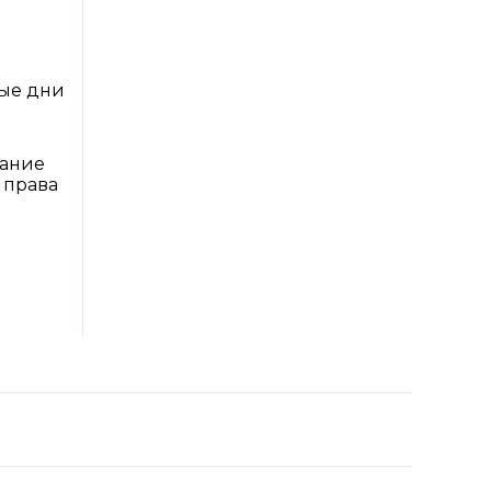
ные дни
вание
 права