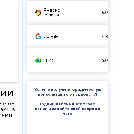
Яндекс
5.0
Услуги
Google
4.9
2ГИС
5.0
сии
Хотите получить юридическую
консультацию от адвоката?
учётом
Подпишитесь на Телеграм-
канал и задайте свой вопрос в
ак и в
чате
ниями
.