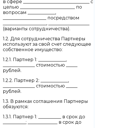
в сфере _____________________________ с
целью ________________________ по
вопросам ____________,
___________________ посредством
___________________, __________________
(варианты сотрудничества).
1.2. Для сотрудничества Партнеры
используют за свой счет следующее
собственное имущество:
1.2.1. Партнер 1: ____________,
______________ стоимостью _____
рублей.
1.2.2. Партнер 2: ____________,
______________ стоимостью _____
рублей.
1.3. В рамках соглашения Партнеры
обязуются:
1.3.1. Партнер 1: __________ в срок до
__________; _____________ в срок до
______.