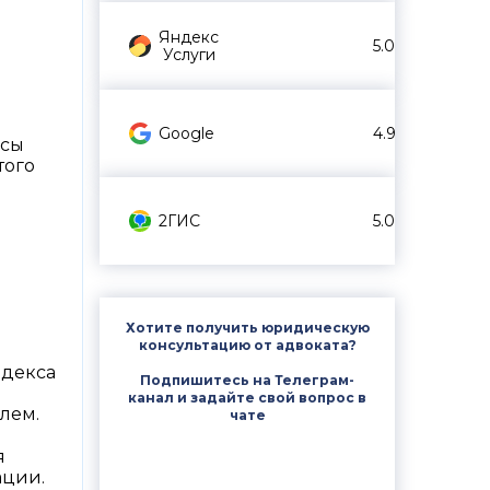
Яндекс
5.0
Услуги
Google
4.9
есы
того
2ГИС
5.0
Хотите получить юридическую
консультацию от адвоката?
одекса
Подпишитесь на Телеграм-
и
канал и задайте свой вопрос в
лем.
чате
я
ации.