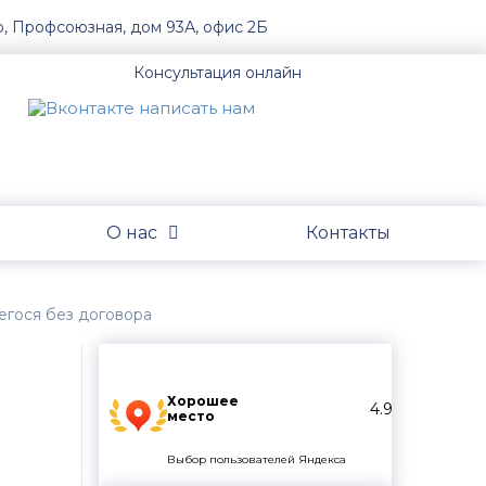
о, Профсоюзная, дом 93А, офис 2Б
Консультация онлайн
О нас
Контакты
гося без договора
Хорошее
4.9
место
Выбор пользователей Яндекса