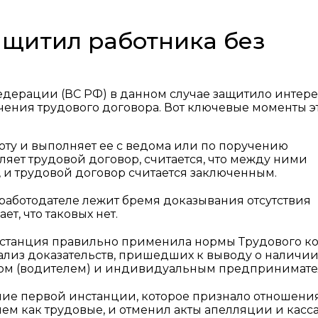
ащитил работника без
дерации (ВС РФ) в данном случае защитило интер
чения трудового договора. Вот ключевые моменты э
боту и выполняет ее с ведома или по поручению
ляет трудовой договор, считается, что между ними
 и трудовой договор считается заключенным.
 работодателе лежит бремя доказывания отсутствия
т, что таковых нет.
инстанция правильно применила нормы Трудового к
лиз доказательств, пришедших к выводу о наличи
ом (водителем) и индивидуальным предпринимате
ние первой инстанции, которое признало отношени
м как трудовые, и отменил акты апелляции и касс