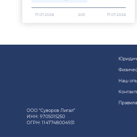
17.07.2026
203
Юридич
Физичес
Наш оп
Контакт
Правила
ООО “Суворов Лигал”
ИНН: 9705015250
ОГРН: 1147748004931