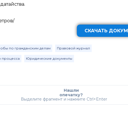
датайства.
етров/
СКАЧАТЬ ДОКУМ
алобы по гражданским делам
Правовой журнал
о процесса
Юридические документы
Нашли
опечатку?
Выделите фрагмент и нажмите Ctrl+Enter