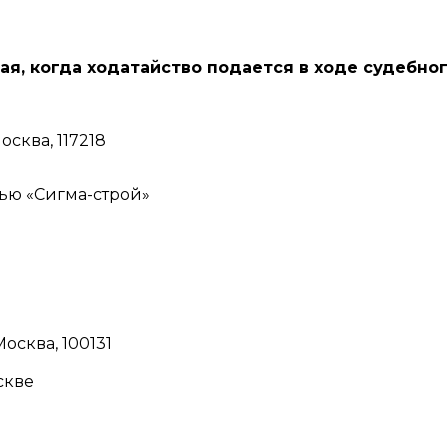
я, когда ходатайство подается в ходе судебно
осква, 117218
ью «Сигма-строй»
Москва, 100131
скве