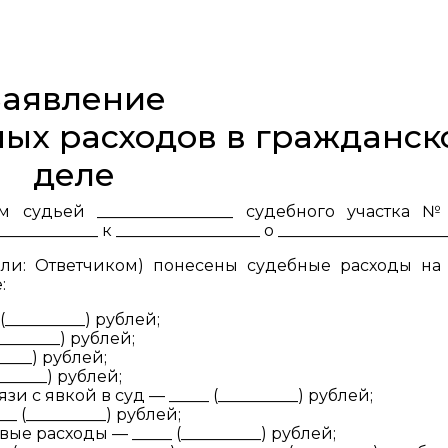
Заявление
ных расходов в гражданск
деле
ым судьей _________________ судебного участка №
_________ к __________________ о _____________________
или: Ответчиком) понесены судебные расходы на
:
__________) рублей;
_______) рублей;
____) рублей;
______) рублей;
и с явкой в суд — _____ (__________) рублей;
_ (__________) рублей;
е расходы — _____ (__________) рублей;