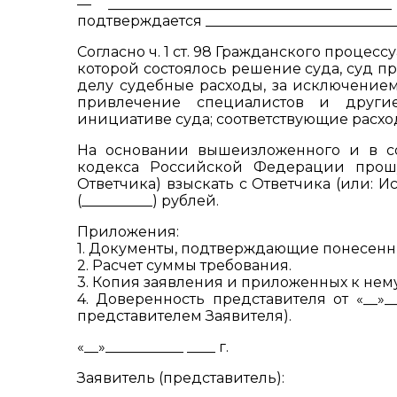
— ____________________________________
подтверждается ____________________________
Согласно ч. 1 ст. 98 Гражданского проце
которой состоялось решение суда, суд п
делу судебные расходы, за исключением 
привлечение специалистов и другие
инициативе суда; соответствующие расхо
На основании вышеизложенного и в соо
кодекса Российской Федерации прошу
Ответчика) взыскать с Ответчика (или: 
(__________) рублей.
Приложения:
1. Документы, подтверждающие понесенн
2. Расчет суммы требования.
3. Копия заявления и приложенных к нему
4. Доверенность представителя от «__»__
представителем Заявителя).
«__»___________ ____ г.
Заявитель (представитель):