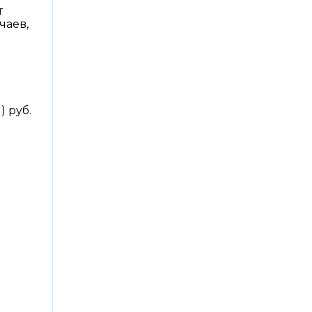
т
чаев,
) руб.