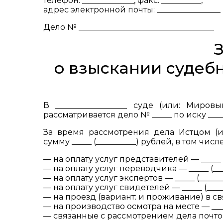
телефон: _____________, факс: __________,
адрес электронной почты: ________________
Дело № __________________________________
о взыскании судеб
В __________________ суде (или: Миров
рассматривается дело № _____ по иску _______
За время рассмотрения дела Истцом (
сумму _____ (__________) рублей, в том числе
— на оплату услуг представителей — _____ (
— на оплату услуг переводчика — _____ (___
— на оплату услуг экспертов — _____ (______
— на оплату услуг свидетелей — _____ (____
— на проезд (вариант: и проживание) в связ
— на производство осмотра на месте — ____
— связанные с рассмотрением дела почтовы