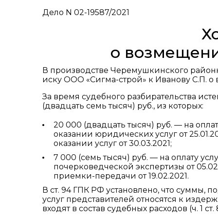
Дело N 02-19587/2021
Х
о возмещени
В производстве Черемушкинского районно
иску ООО «Сигма-строй» к Иванову С.П. о
За время судебного разбирательства ист
(двадцать семь тысяч) руб., из которых:
20 000 (двадцать тысяч) руб. — на опл
оказании юридических услуг от 25.01.20
оказании услуг от 30.03.2021;
7 000 (семь тысяч) руб. — на оплату у
почерковедческой экспертизы от 05.02.
приемки-передачи от 19.02.2021.
В ст. 94 ГПК РФ установлено, что суммы, 
услуг представителей относятся к издер
входят в состав судебных расходов (ч. 1 ст.