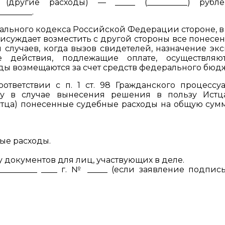
____ (другие расходы) — _____ (__________) рубл
_______.
ссуального кодекса Российской Федерации стороне, в
рисуждает возместить с другой стороны все понесе
случаев, когда вызов свидетелей, назначение экс
 действия, подлежащие оплате, осуществляю
ды возмещаются за счет средств федерального бюдж
тветствии с п. 1 ст. 98 Гражданского процессу
 в случае вынесения решения в пользу Истца
Истца) понесенные судебные расходы на общую сумм
ые расходы.
 документов для лиц, участвующих в деле.
_________ ____ г. № _____ (если заявление подпис