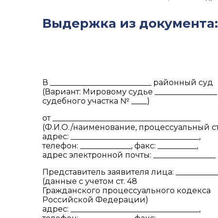
Выдержка из документа:
В __________________________ районный суд
(Вариант: Мировому судье ________________
судебного участка № ____)
от ______________________________________
(Ф.И.О./наименование, процессуальный ст
адрес: _________________________________,
телефон: _____________, факс: __________,
адрес электронной почты: ________________
Представитель заявителя лица: __________
(данные с учетом ст. 48
Гражданского процессуального кодекса
Российской Федерации)
адрес: _________________________________,