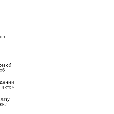
 по
ом об
 об
ведении
, актом
плату
ржки