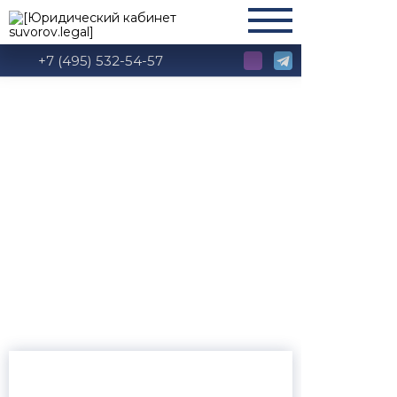
+7 (495) 532-54-57
Глава 23 КоАП РФ:
Судьи, органы,
должностные лица,
уполномоченные
рассматривать дела
об
административных
правонарушениях