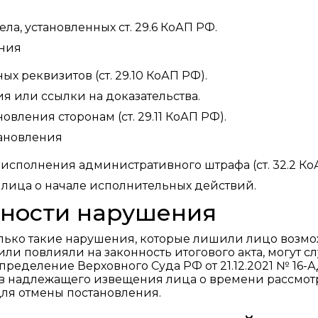
а, установленных ст. 29.6 КоАП РФ.
ения
х реквизитов (ст. 29.10 КоАП РФ).
я или ссылки на доказательства.
ления сторонам (ст. 29.11 КоАП РФ).
тановления
сполнения административного штрафа (ст. 32.2 Ко
лица о начале исполнительных действий.
нности нарушения
только такие нарушения, которые лишили лицо возм
ли повлияли на законность итогового акта, могут с
ределение Верховного Суда РФ от 21.12.2021 № 16-А
ств надлежащего извещения лица о времени рассмо
ля отмены постановления.