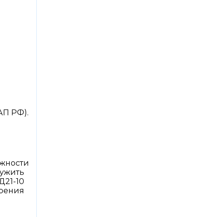
АП РФ).
ожности
лужить
Д21-10
трения