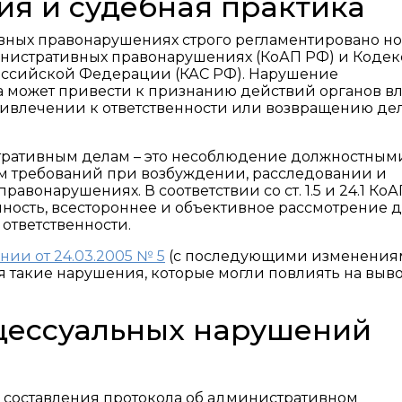
ия и судебная практика
вных правонарушениях строго регламентировано н
нистративных правонарушениях (КоАП РФ) и Кодек
оссийской Федерации (КАС РФ). Нарушение
а может привести к признанию действий органов вл
ривлечении к ответственности или возвращению дел
ративным делам – это несоблюдение должностным
м требований при возбуждении, расследовании и
авонарушениях. В соответствии со ст. 1.5 и 24.1 Ко
ность, всестороннее и объективное рассмотрение де
 ответственности.
ии от 24.03.2005 № 5
(с последующими изменения
я такие нарушения, которые могли повлиять на выв
цессуальных нарушений
я составления протокола об административном