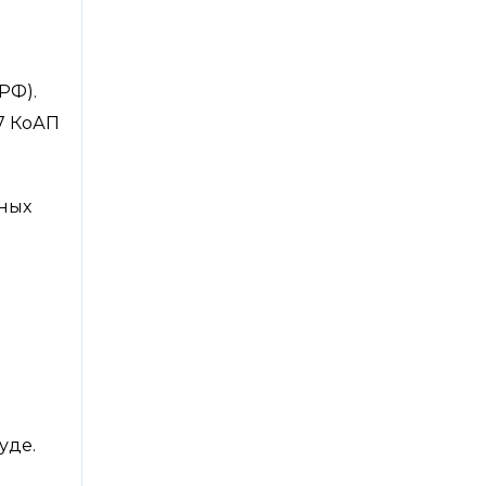
РФ).
7 КоАП
ных
уде.