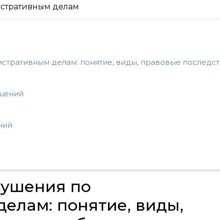
стративным делам: понятие, виды, правовые последс
ушений
ний
рушения по
елам: понятие, виды,