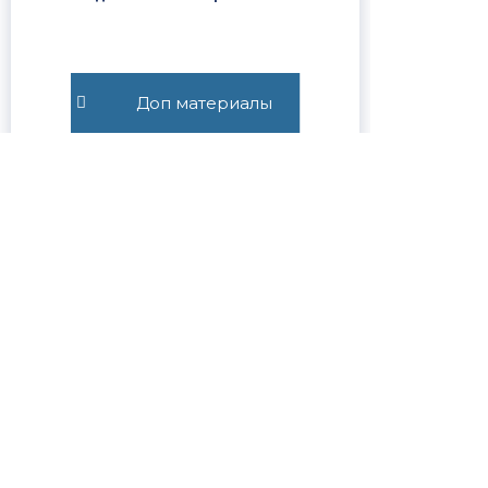
Доп материалы
@SUVOROVLEGAL
ПОЛЕЗНЫЕ ССЫЛКИ
Наши победы в судах
Отзывы доверителей
Цены на услуги