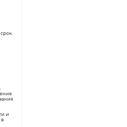
срок.
ь
ление
вания
ти и
 в