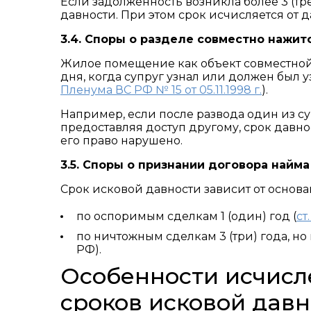
Если задолженность возникла более 3 (трё
давности. При этом срок исчисляется от д
3.4. Споры о разделе совместно нажит
Жилое помещение как объект совместной 
дня, когда супруг узнал или должен был у
Пленума ВС РФ № 15 от 05.11.1998 г.
).
Например, если после развода один из су
предоставляя доступ другому, срок давнос
его право нарушено.
3.5. Споры о признании договора най
Срок исковой давности зависит от основ
по оспоримым сделкам 1 (один) год (
ст
по ничтожным сделкам 3 (три) года, но н
РФ).
Особенности исчисл
сроков исковой давн