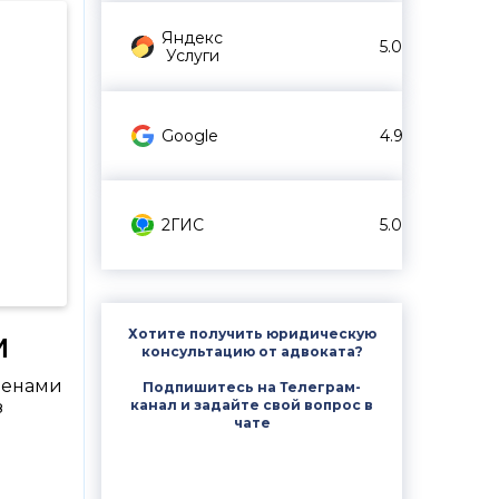
Яндекс
5.0
Услуги
Google
4.9
2ГИС
5.0
м
Хотите получить юридическую
консультацию от адвоката?
ленами
Подпишитесь на Телеграм-
канал и задайте свой вопрос в
з
чате