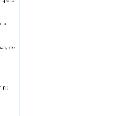
х срока
т со
ал, что
1 ГК