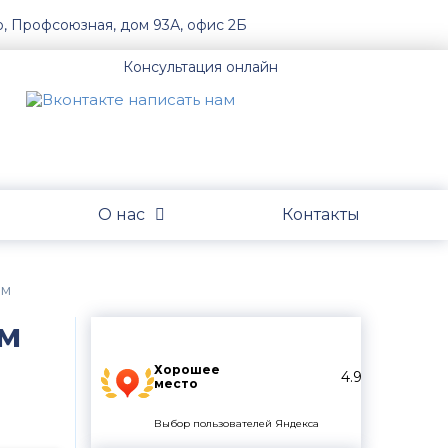
о, Профсоюзная, дом 93А, офис 2Б
Консультация онлайн
О нас
Контакты
ам
ам
Хорошее
4.9
место
Выбор пользователей Яндекса