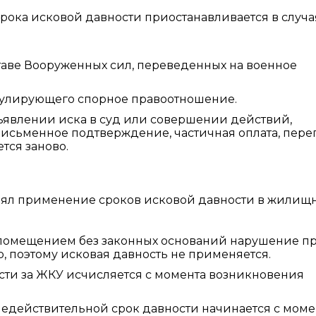
срока исковой давности приостанавливается в случа
таве Вооруженных сил, переведенных на военное
гулирующего спорное правоотношение.
явлении иска в суд или совершении действий,
исьменное подтверждение, частичная оплата, переп
тся заново.
нял применение сроков исковой давности в жилищ
помещением без законных оснований нарушение п
, поэтому исковая давность не применяется.
сти за ЖКУ исчисляется с момента возникновения
едействительной срок давности начинается с моме