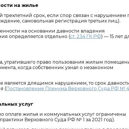
ности на жилье
 трехлетний срок, если спор связан с нарушением 
уждение, самовольная регистрация третьих лиц).
венности на основании давности владения
ния определяется отдельно (
ст. 234 ГК РФ
) — 15 лет д
ца, утратившего право пользования жилым помещен
омента, когда собственник узнал о незаконном
ие является длящимся нарушением, то срок давност
я (
Постановление Пленума Верховного Суда РФ № 4
альных услуг
по оплате жилья и коммунальных услуг ограничены
практики Верховного Суда РФ № 1 за 2021 год).