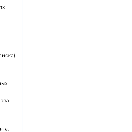
ях:
иска).
ных
рава
нта,