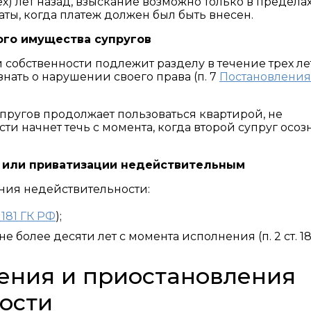
х) лет назад, взыскание возможно только в предела
аты, когда платеж должен был быть внесен.
ого имущества супругов
собственности подлежит разделу в течение трех ле
знать о нарушении своего права (п. 7
Постановления
пругов продолжает пользоваться квартирой, не
ти начнет течь с момента, когда второй супруг осозн
ма или приватизации недействительным
ания недействительности:
. 181 ГК РФ
);
е более десяти лет с момента исполнения (п. 2 ст. 18
ения и приостановления
ости