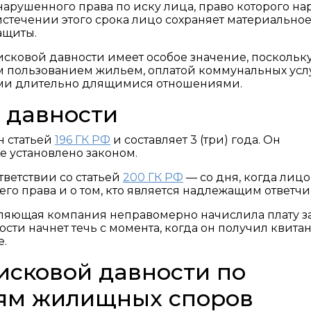
нарушенного права по иску лица, право которого н
 истечении этого срока лицо сохраняет материальное
ащиты.
сковой давности имеет особое значение, поскольк
 пользованием жильем, оплатой коммунальных услу
ими длительно длящимися отношениями.
 давности
н статьей
196 ГК РФ
и составляет 3 (три) года. Он
е установлено законом.
тветствии со статьей
200 ГК РФ
— со дня, когда лицо
го права и о том, кто является надлежащим ответчи
вляющая компания неправомерно начислила плату з
сти начнет течь с момента, когда он получил квита
е.
исковой давности по
иям жилищных споров