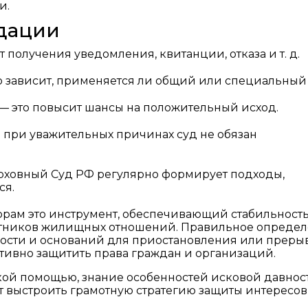
и.
дации
получения уведомления, квитанции, отказа и т. д.
о зависит, применяется ли общий или специальный 
 это повысит шансы на положительный исход.
е при уважительных причинах суд не обязан
рховный Суд РФ регулярно формирует подходы,
ся.
рам это инструмент, обеспечивающий стабильност
астников жилищных отношений. Правильное опреде
ьности и оснований для приостановления или преры
ктивно защитить права граждан и организаций.
ой помощью, знание особенностей исковой давнос
 выстроить грамотную стратегию защиты интересов