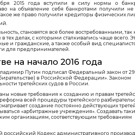
ября 2015 года вступили в силу нормы о банкр
аво на объявление себя банкротами получили не
Такое же право получили кредиторы физических ли
ий.
ость, становятся всё более востребованными, так 
 тех делах, с которыми сталкивались чаще всего. Э
ные и гражданские, а также особый вид специалисто
уги для предпринимателей.
ве на начало 2016 года
Владимир Путин подписал Федеральный закон от 29.
бирательстве) в Российской Федерации». Законом
ности третейских судов в России.
аны новые требования к созданию и правам третей
 реформа всей процедуры третейского разбирательс
матривает создание постоянно действующих трете
азываться «арбитражные учреждения». Создавать так
ким организациям, соответствующим требованиям
вый российский Кодекс административного производ