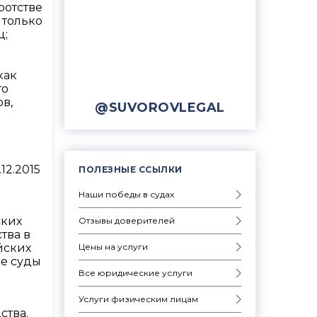
отстве
 только
ц;
как
то
в,
@SUVOROVLEGAL
12.2015
ПОЛЕЗНЫЕ ССЫЛКИ
Наши победы в судах
ских
Отзывы доверителей
тва в
Цены на услуги
йских
ие суды
Все юридические услуги
Услуги физическим лицам
ства.