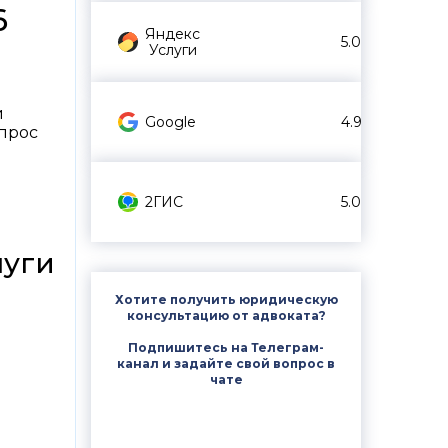
6
Яндекс
5.0
Услуги
й
Google
4.9
спрос
2ГИС
5.0
луги
Хотите получить юридическую
консультацию от адвоката?
Подпишитесь на Телеграм-
канал и задайте свой вопрос в
чате