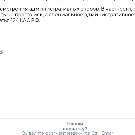
мотрения административных споров. В частности, 
ть не просто иск, а специальное административное
атья 124 КАС РФ.
и
.
Нашли
опечатку?
Выделите фрагмент и нажмите Ctrl+Enter