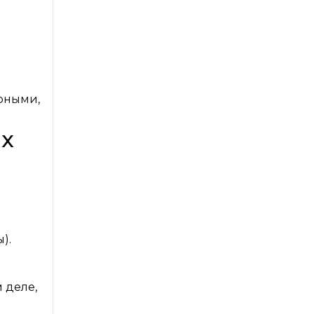
ерными,
их
).
 деле,