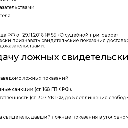
зательствами.
теля.
а РФ от 29.11.2016 № 55 «О судебной приговоре»
ически признавать свидетельские показания достов
доказательствами.
дачу ложных свидетельск
 заведомо ложных показаний:
ые санкции (ст. 168 ГПК РФ).
ственность (ст. 307 УК РФ, до 5 лет лишения свободы
а свидетель, давший ложные показания в уголовном