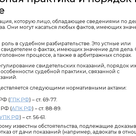
е
ация, которую лицо, обладающее сведениями по де
ва. Они могут касаться любых фактов, имеющих зна
роль в судебном разбирательстве. Это устные или
свидетелем о фактах, имеющих значение для дела.
уголовном процессе, а также в арбитражных спорах.
егулирование свидетельских показаний, порядок и
е особенности судебной практики, связанной с
заний.
ществляется следующими нормативными актами:
РФ (
ГПК РФ
) – ст. 69-77.
РФ (
АПК РФ
) – ст. 88-89.
УПК РФ
) – ст. 56-61.
рому известны обстоятельства, подлежащие доказы
тказ от дачи показаний (например, адвокаты в отн