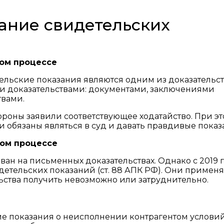
ание свидетельских
ком процессе
ьские показания являются одним из доказательств 
ми доказательствами: документами, заключениями
твами.
ороны заявили соответствующее ходатайство. При это
и обязаны являться в суд и давать правдивые показ
ном процессе
н на письменных доказательствах. Однако с 2019 
етельских показаний (ст. 88 АПК РФ). Они применя
льства получить невозможно или затруднительно.
е показания о неисполнении контрагентом услови