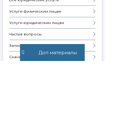
Услуги физическим лицам
Услуги юридическим лицам
Частые вопросы
Запись на консультацию
Доп материалы
Скачать презентацию компании
Контакты
Образцы документов
УЧАСТНИКИ СУДА
Узнавай о