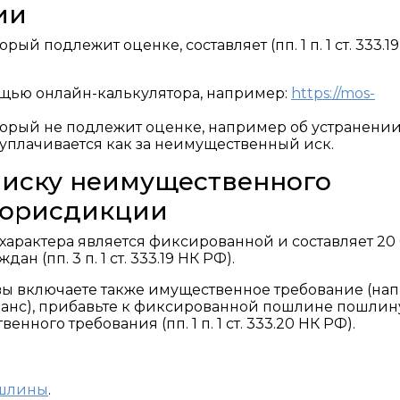
ии
й подлежит оценке, составляет (пп. 1 п. 1 ст. 333.1
ощью онлайн-калькулятора, например:
https://mos-
торый не подлежит оценке, например об устранени
уплачивается как за неимущественный иск.
 иску неимущественного
 юрисдикции
арактера является фиксированной и составляет 20
ан (пп. 3 п. 1 ст. 333.19 НК РФ).
вы включаете также имущественное требование (на
аванс), прибавьте к фиксированной пошлине пошлин
ного требования (пп. 1 п. 1 ст. 333.20 НК РФ).
ошлины
.