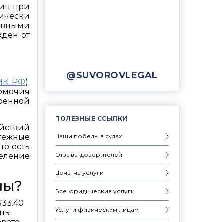
лиц при
дически
ивными
жден от
@SUVOROVLEGAL
5 НК РФ
).
номочия
ренной
ПОЛЕЗНЫЕ ССЫЛКИ
ействий
Наши победы в судах
атежные
то есть
Отзывы доверителей
еление
Цены на услуги
ны?
Все юридические услуги
333.40
Услуги физическим лицам
ины
врате