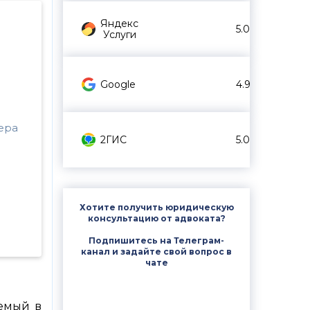
Яндекс
5.0
Услуги
Google
4.9
ера
2ГИС
5.0
Хотите получить юридическую
консультацию от адвоката?
Подпишитесь на Телеграм-
канал и задайте свой вопрос в
чате
аемый в