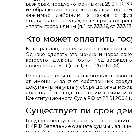
размерах, предусмотренных гл. 25.3 НК РФ
их обращении в соответствующие орган
значимых действий, а также с физ
ответчиками) в судах, если при этом ре
уплаты госпошлины (п. 1 ст. 333.16, ст. 333.1
Кто может оплатить го
Как правило, плательщик госпошлины об
Однако сделать это можно и через зак
которого должны быть подтверждены
доверенностью) (п. п. 1, 3 ст. 26 НК РФ).
Представительство в налоговых правоо
от имени и за счет собственных средс
документы на уплату сбора должны исходи
должны быть подписаны им самим и оп
Конституционного Суда РФ от 22.01.2004 №
Существует ли срок де
Государственную пошлину на основании за
НК РФ. Заявление о зачете суммы излиш
может быть подано в течение трех лет со