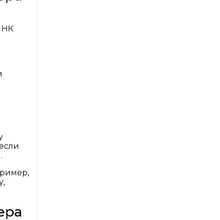
1 НК
и
у
 если
.
пример,
у,
ера