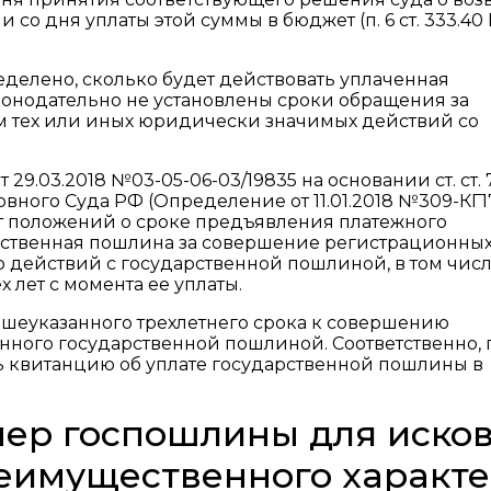
о дня уплаты этой суммы в бюджет (п. 6 ст. 333.40
делено, сколько будет действовать уплаченная
аконодательно не установлены сроки обращения за
м тех или иных юридически значимых действий со
9.03.2018 №03-05-06-03/19835 на основании ст. ст. 7
рховного Суда РФ (Определение от 11.01.2018 №309-КГ1
ит положений о сроке предъявления платежного
арственная пошлина за совершение регистрационны
 действий с государственной пошлиной, в том числ
х лет с момента ее уплаты.
шеуказанного трехлетнего срока к совершению
нного государственной пошлиной. Соответственно,
 квитанцию об уплате государственной пошлины в
мер госпошлины для иско
еимущественного характ