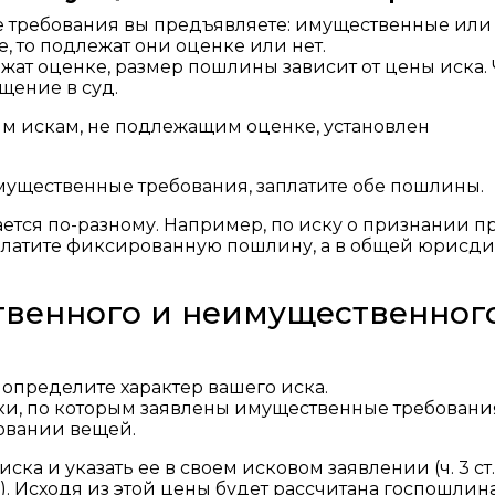
ие требования вы предъявляете: имущественные или
 то подлежат они оценке или нет.
ат оценке, размер пошлины зависит от цены иска.
щение в суд.
 искам, не подлежащим оценке, установлен
мущественные требования, заплатите обе пошлины.
тся по-разному. Например, по иску о признании п
аплатите фиксированную пошлину, а в общей юрисд
твенного и неимущественног
 определите характер вашего иска.
ки, по которым заявлены имущественные требовани
овании вещей.
ка и указать ее в своем исковом заявлении (ч. 3 ст.
). Исходя из этой цены будет рассчитана госпошлина