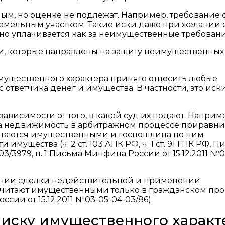
ым, но оценке не подлежат. Например, требование 
емельным участком. Такие иски даже при желании 
но уплачивается как за неимущественные требовани
, которые направлены на защиту неимущественных 
мущественного характера принято относить любые
 ответчика денег и имущества. В частности, это иск
ависимости от того, в какой суд их подают. Наприм
на недвижимость в арбитражном процессе приравн
итаются имущественными и госпошлина по ним
имущества (ч. 2 ст. 103 АПК РФ, ч. 1 ст. 91 ГПК РФ, 
3/3979, п. 1 Письма Минфина России от 15.12.2011 №0
ании сделки недействительной и применении
 считают имущественными только в гражданском пр
сии от 15.12.2011 №03-05-04-03/86).
иску имущественного характ