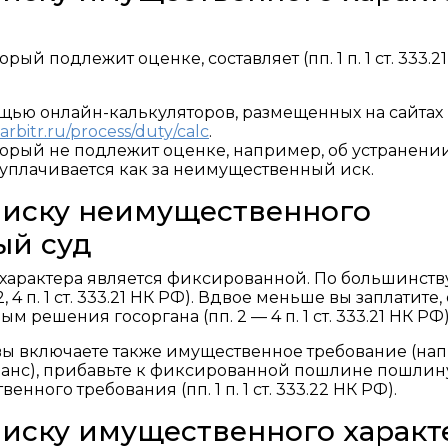
й подлежит оценке, составляет (пп. 1 п. 1 ст. 333.2
щью онлайн-калькуляторов, размещенных на сайтах
.arbitr.ru/process/duty/calc
.
орый не подлежит оценке, например, об устранени
уплачивается как за неимущественный иск.
 иску неимущественного
ый суд
характера является фиксированной. По большинств
, 4 п. 1 ст. 333.21 НК РФ). Вдвое меньше вы заплатите,
решения госоргана (пп. 2 — 4 п. 1 ст. 333.21 НК РФ)
вы включаете также имущественное требование (на
аванс), прибавьте к фиксированной пошлине пошлин
ного требования (пп. 1 п. 1 ст. 333.22 НК РФ).
иску имущественного характ