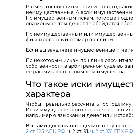
Размер госпошлины зависит от того, как
неимущественные. А если имущественные,
По имущественным искам, которые подлеж
она меньше, тем дешевле обойдется обра
По неимущественным или имущественным
фиксированный размер пошлины.
Если вы заявляете имущественные и неи
По некоторым искам пошлина рассчитывае
собственности в арбитражном суде вы з
ее рассчитают от стоимости имущества.
Что такое иски имущес
характера
Чтобы правильно рассчитать госпошлину,
Иски имущественного характера — это ис
например о взыскании денег или истреб
Вы сами должны определить цену такого ис
2 ст. 125 АПК РФ
, ч. 2 ст. 91,
ч. 2 ст. 131 ГПК РФ