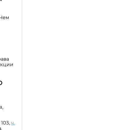
 Чем
рава
икции
о
я,
 103,
ч.
.