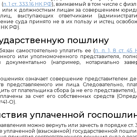
 (
п. 1 ст. 333.16 НК РФ
), взимаемый в том числе с физ
ы или к должностным лицам за совершением юри
лиц, выступающих ответчиками (администрат
шение суда принято не в их пользу и истец освобо
7 НК РФ).
сударственную пошлину
язан самостоятельно уплатить ее (
п. п. 1, 8 ст. 4
онного или уполномоченного представителя, пол
 документально (например, нотариально заве
тношениях означает совершение представителем д
тв представляемого им лица. Следовательно, пл
ть от плательщика сбора (а не его представителя), 
лачены за счет его собственных средств (Опред
41-О).
йствия уплаченной госпошли
явления можно вернуть или зачесть в порядке ст. 
не уплаченной (взысканной) государственной пошл
 дня принятия соответствующего решения суда о воз