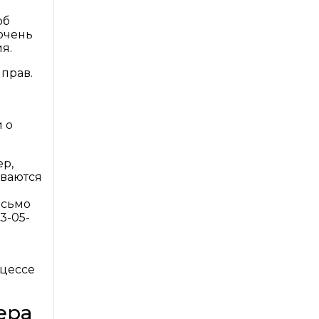
об
очень
я.
прав.
и о
ер,
иваются
Письмо
3-05-
оцессе
ера