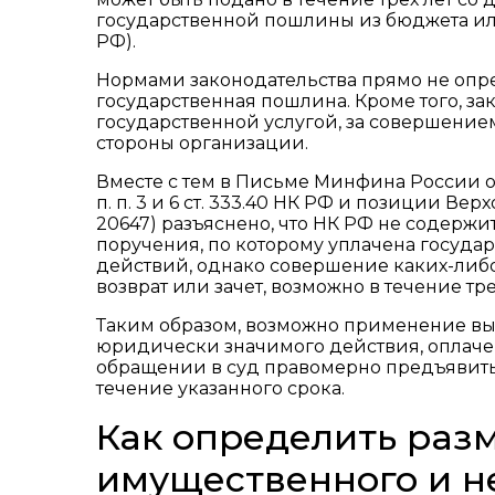
государственной пошлины из бюджета или с
РФ).
Нормами законодательства прямо не опре
государственная пошлина. Кроме того, з
государственной услугой, за совершение
стороны организации.
Вместе с тем в Письме Минфина России от 2
п. п. 3 и 6 ст. 333.40 НК РФ и позиции Ве
20647) разъяснено, что НК РФ не содерж
поручения, по которому уплачена госуд
действий, однако совершение каких-либо
возврат или зачет, возможно в течение тре
Таким образом, возможно применение вы
юридически значимого действия, оплаче
обращении в суд правомерно предъявить
течение указанного срока.
Как определить раз
имущественного и н