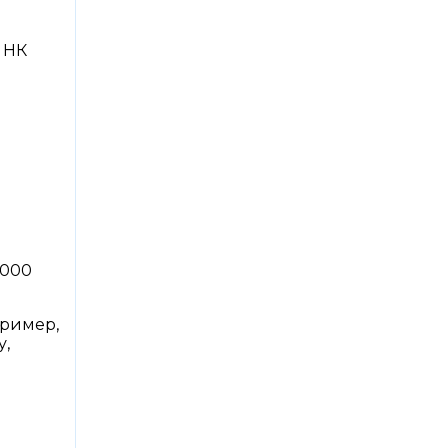
9 НК
и
 000
пример,
у,