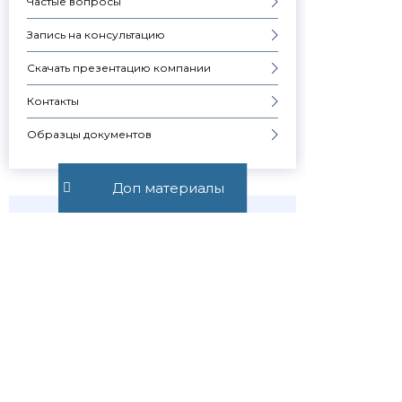
Частые вопросы
Запись на консультацию
Скачать презентацию компании
Контакты
Образцы документов
Доп материалы
ИСК В СУД
Узнавай о
новостях
первым
Публикуем обзор
статьи, как только она
выходит. Отдельно
информируем о