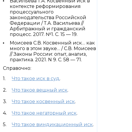
Васильева Т.А. Косвенный иск в
контексте реформирования
процессуального
законодательства Российской
Федерации / Т.А. Васильева //
Арбитражный и гражданский
процесс. 2017. №1. С. 15 — 19.
Моисеев С.В. Косвенный иск… как
много в этом звуке… / С.В. Моисеев
// Законы России: опыт, анализ,
практика. 2021. N 9. С. 58 — 71.
Справочно:
Что такое иск в суд
.
Что такое вещный иск
.
Что такое косвенный иск
.
Что такое негаторный иск
.
Что такое виндикационный иск
.