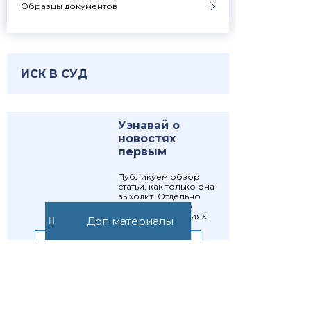
Образцы документов
ИСК В СУД
Узнавай о
новостях
первым
Публикуем обзор
статьи, как только она
выходит. Отдельно
информируем о
важных изменениях
Доп материалы
закона
Подписаться
Подписаться