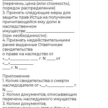
(перечень, цена (или стоимость),
порядок распределения)
3. Принять следующие меры для
защиты прав Истца на получение
причитающейся ему доли в
наследственном
имуществе:_________________________
(при необходимости).
4. Признать недействительными
ранее выданные Ответчикам
свидетельства
о праве на наследство от
«__»__________ ____ г. N ____, от
«__»____________
____ г. N ____.
Приложение:
1. Копия свидетельства о смерти
наследодателя от «__»_________ ____ г.
N ___.
2. Копии документов, описывающих
перечень наследуемого имущества.
3. Копии документов,