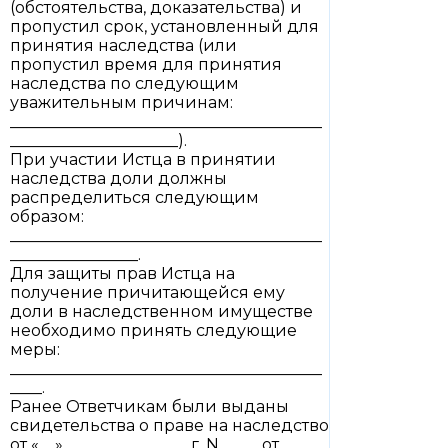
(обстоятельства, доказательства) и
пропустил срок, установленный для
принятия наследства (или
пропустил время для принятия
наследства по следующим
уважительным причинам:
_______________________________________
_____________________).
При участии Истца в принятии
наследства доли должны
распределиться следующим
образом:
_______________________________________
________________.
Для защиты прав Истца на
получение причитающейся ему
доли в наследственном имуществе
необходимо принять следующие
меры:
_______________________________________
____.
Ранее Ответчикам были выданы
свидетельства о праве на наследство
от «__»___________ ____ г. N ____, от