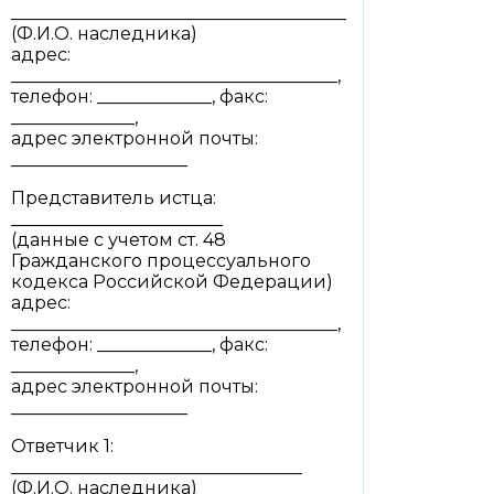
______________________________________
(Ф.И.О. наследника)
адрес:
_____________________________________,
телефон: _____________, факс:
______________,
адрес электронной почты:
____________________
Представитель истца:
________________________
(данные с учетом ст. 48
Гражданского процессуального
кодекса Российской Федерации)
адрес:
_____________________________________,
телефон: _____________, факс:
______________,
адрес электронной почты:
____________________
Ответчик 1:
_________________________________
(Ф.И.О. наследника)