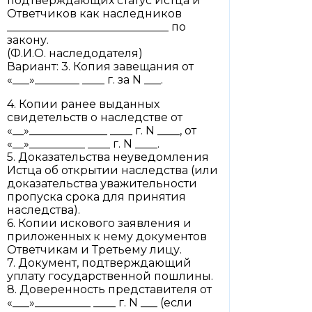
подтверждающих статус Истца и
Ответчиков как наследников
_____________________________ по
закону.
(Ф.И.О. наследодателя)
Вариант: 3. Копия завещания от
«___»________ ____ г. за N ___.
4. Копии ранее выданных
свидетельств о наследстве от
«__»______________ ____ г. N ____, от
«__»__________ ____ г. N ____.
5. Доказательства неуведомления
Истца об открытии наследства (или
доказательства уважительности
пропуска срока для принятия
наследства).
6. Копии искового заявления и
приложенных к нему документов
Ответчикам и Третьему лицу.
7. Документ, подтверждающий
уплату государственной пошлины.
8. Доверенность представителя от
«___»__________ ____ г. N ___ (если