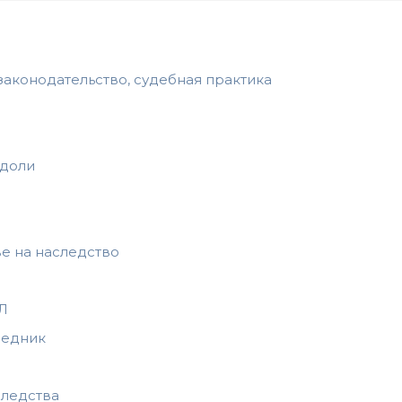
законодательство, судебная практика
 доли
ве на наследство
Л
ледник
следства