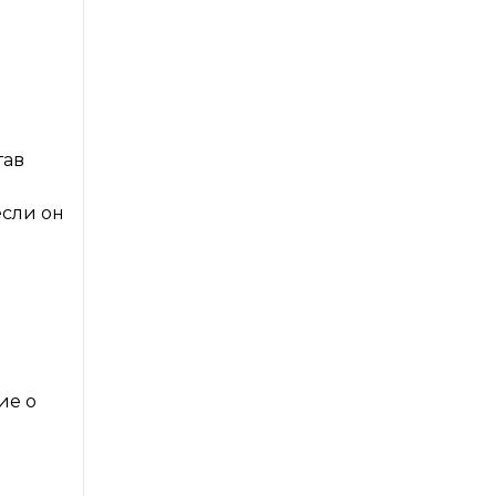
тав
если он
ие о