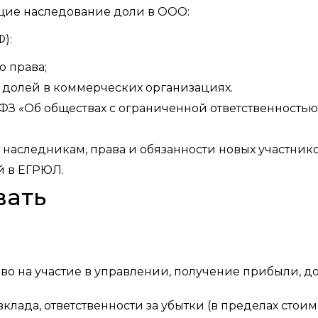
щие наследование доли в ООО:
):
о права;
я долей в коммерческих организациях.
-ФЗ «Об обществах с ограниченной ответственностью
к наследникам, права и обязанности новых участнико
й в ЕГРЮЛ.
вать
во на участие в управлении, получение прибыли, до
вклада, ответственности за убытки (в пределах стои