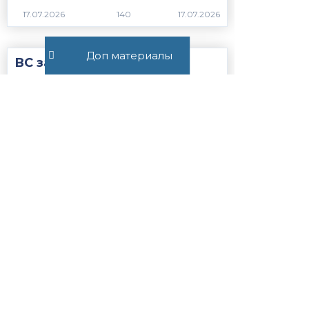
17.07.2026
140
Доп материалы
ВС защитил права
потребителя в споре с
маркетплейсом
Новости законодательства
17.07.2026
255
Все публикации
+7 (495) 532-54-57
+7 (926) 174-26-83