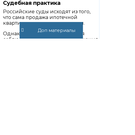
Судебная практика
Российские суды исходят из того,
что сама продажа ипотечной
квартиры законом допускается.
Доп материалы
Однако обязательным является
соблюдение порядка распоряжения
предметом залога.
При рассмотрении подобных дел
суды обращают внимание на
следующие обстоятельства:
имелось ли согласие банка;
соблюдены ли условия
кредитного договора;
были ли нарушены права
залогодержателя;
действовал ли покупатель
добросовестно;
сохранилось ли обеспечение